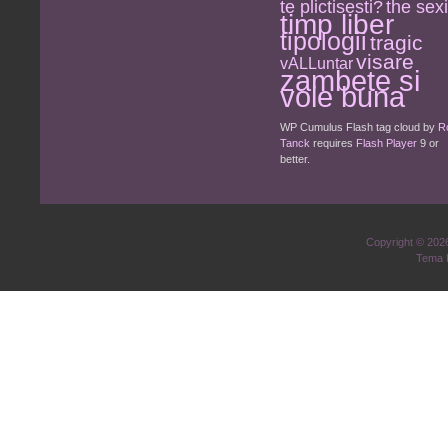
the sexi
te plictisesti?
timp liber
tipologii
tragic
visare
vALLuntar
zambete si
voie buna
WP Cumulus Flash tag cloud by
R
Tanck
requires
Flash Player
9 or
better.
Copyright © 20
Tema 