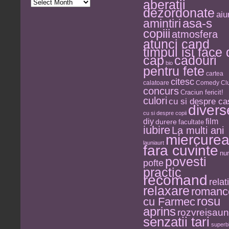
Arhiva
aberatii
de
dezordonate
stat
aiu
asa-s
amintiri
copiii
atmosfera
atunci cand
timpul isi face
cap
cadouri
bio
pentru fete
cartea
citesc
calatoare
Comedy Clu
concurs
Craciun fericit!
culori
cu si despre ca
divers
cu si despre copii
diy
film
durere
facultate
iubire
La multi ani
miercure
launiaurt
fara cuvinte
nu
povesti
pofte
practic
recomand
relati
relaxare
romanc
rosu
cu Farmec
aprins
rozvreisau
senzatii tari
superb