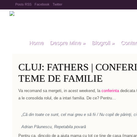
Posts RSS
Facebook
Twitter
Home
Despre Mine
»
Blogroll
»
Conta
CLUJ: FATHERS | CONFER
TEME DE FAMILIE
Va recomand sa mergeti, in acest weekend, la
conferinta
dedicata t
a le consolida rolul, de a intari familia. De ce? Pentru…
„Că din toate ce sunt, cel mai greu e să fii / Nu copil de părinţi, ci 
Adrian Păunescu,
Repetabila povară
Pentru ca, dincolo de a ajuta mama cu tot ce tine de casa (mancare