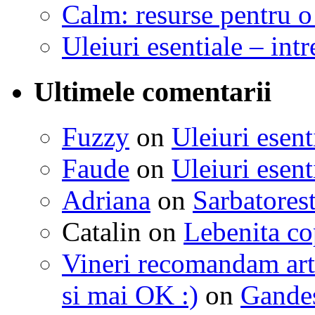
Calm: resurse pentru o 
Uleiuri esentiale – intr
Ultimele comentarii
Fuzzy
on
Uleiuri esent
Faude
on
Uleiuri esent
Adriana
on
Sarbatorest
Catalin
on
Lebenita cop
Vineri recomandam art
si mai OK :)
on
Gandest