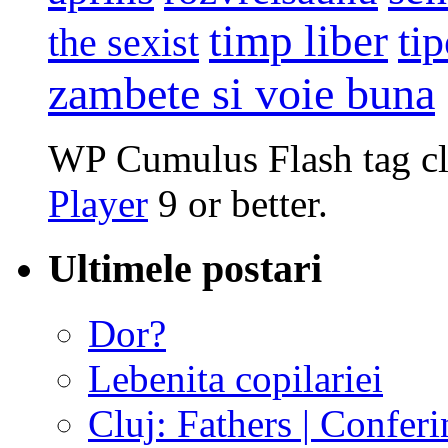
timp liber
tip
the sexist
zambete si voie buna
WP Cumulus Flash tag c
Player
9 or better.
Ultimele postari
Dor?
Lebenita copilariei
Cluj: Fathers | Conferi