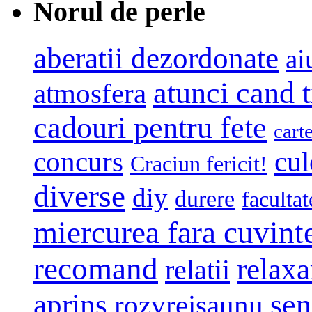
Norul de perle
aberatii dezordonate
ai
atunci cand t
atmosfera
cadouri pentru fete
cart
concurs
cul
Craciun fericit!
diverse
diy
durere
facultat
miercurea fara cuvint
recomand
relaxa
relatii
sen
aprins
rozvreisaunu