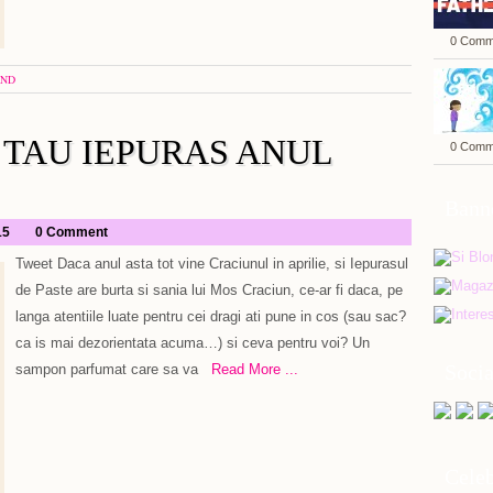
0 Comm
ND
L TAU IEPURAS ANUL
0 Comm
Bann
15
0 Comment
Tweet Daca anul asta tot vine Craciunul in aprilie, si Iepurasul
de Paste are burta si sania lui Mos Craciun, ce-ar fi daca, pe
langa atentiile luate pentru cei dragi ati pune in cos (sau sac?
ca is mai dezorientata acuma…) si ceva pentru voi? Un
Soci
sampon parfumat care sa va
Read More ...
Celeb