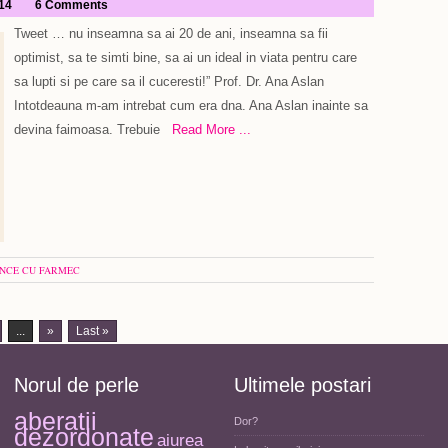
014
6 Comments
Tweet … nu inseamna sa ai 20 de ani, inseamna sa fii
optimist, sa te simti bine, sa ai un ideal in viata pentru care
sa lupti si pe care sa il cuceresti!” Prof. Dr. Ana Aslan
Intotdeauna m-am intrebat cum era dna. Ana Aslan inainte sa
devina faimoasa. Trebuie
Read More ...
NCE CU FARMEC
...
»
Last »
Norul de perle
Ultimele postari
aberatii
Dor?
dezordonate
aiurea