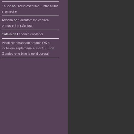
Faude
on
Uleiuri esentiale – intre ajutor
si amagire
Adriana
on
Sarbatoreste venirea
primaverii in stilul tau!
Catalin
on
Lebenita copilariei
Vineri recomandam articole OK si
incheiem saptamana si mai OK :)
on
Gandeste-te bine la ce iti doresti!