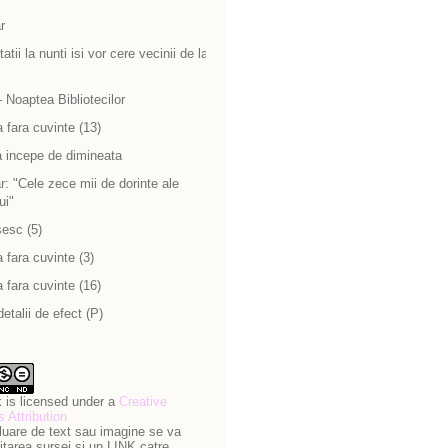
r
atii la nunti isi vor cere vecinii de la
 Noaptea Bibliotecilor
 fara cuvinte (13)
a incepe de dimineata
: "Cele zece mii de dorinte ale
ui"
sesc (5)
 fara cuvinte (3)
 fara cuvinte (16)
detalii de efect (P)
 is licensed under a
Creative
Attribution
luare de text sau imagine se va
itarea sursei si un LINK catre