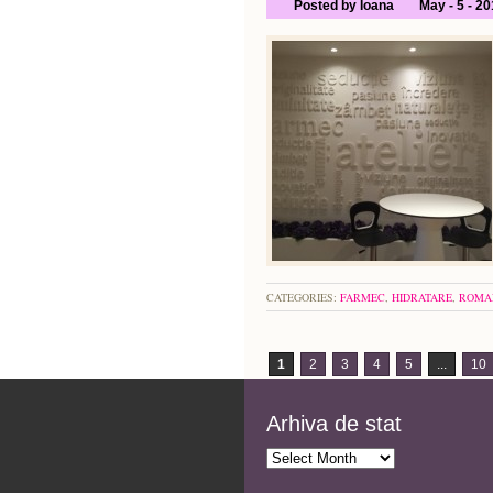
Posted by Ioana
May - 5 - 2
CATEGORIES:
FARMEC
,
HIDRATARE
,
ROMA
1
2
3
4
5
...
10
Arhiva de stat
Arhiva
de
stat