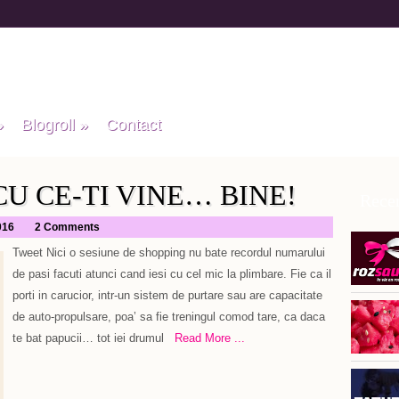
»
Blogroll
»
Contact
CU CE-TI VINE… BINE!
Recen
016
2 Comments
Tweet Nici o sesiune de shopping nu bate recordul numarului
de pasi facuti atunci cand iesi cu cel mic la plimbare. Fie ca il
porti in carucior, intr-un sistem de purtare sau are capacitate
de auto-propulsare, poa’ sa fie treningul comod tare, ca daca
te bat papucii… tot iei drumul
Read More ...