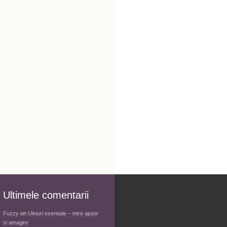
Ultimele comentarii
Fuzzy
on
Uleiuri esentiale – intre ajutor
si amagire