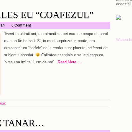
aceasta!
LES EU “COAFEZUL”
014
0 Comment
Tweet In ultimii ani, s-a nimerit ca cei care se ocupa de parul
Wanna b
meu sa fie barbati. Si, in mod surprinzator, poate, am
descoperit ca “barfele” de la coafor sunt placute indiferent de
subiectul abordat.
Calitatea esentiala e sa inteleaga ca
“vreau sa imi tai 1 cm de par”
Read More ...
RMEC
IC TANAR…