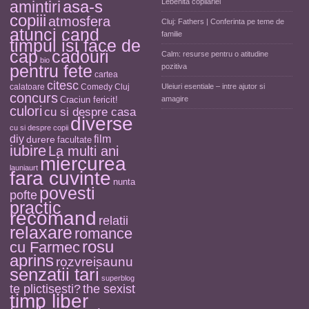
asa-s
Lebenita copilariei
amintiri
copiii
atmosfera
Cluj: Fathers | Conferinta pe teme de
atunci cand
familie
timpul isi face de
cap
cadouri
Calm: resurse pentru o atitudine
bio
pentru fete
pozitiva
cartea
citesc
calatoare
Comedy Cluj
Uleiuri esentiale – intre ajutor si
concurs
Craciun fericit!
amagire
culori
cu si despre casa
diverse
cu si despre copii
diy
film
durere
facultate
iubire
La multi ani
miercurea
launiaurt
fara cuvinte
nunta
povesti
pofte
practic
recomand
relatii
relaxare
romance
rosu
cu Farmec
aprins
rozvreisaunu
senzatii tari
superblog
the sexist
te plictisesti?
timp liber