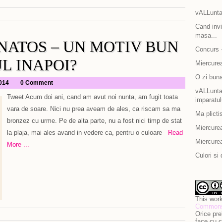
vALLunta
Cand invit
masa...
NATOS – UN MOTIV BUN
Concurs -
UL INAPOI?
Miercurea
O zi bun
2014
0 Comment
vALLuntar
Tweet Acum doi ani, cand am avut noi nunta, am fugit toata
imparatul
vara de soare. Nici nu prea aveam de ales, ca riscam sa ma
Ma plicti
bronzez cu urme. Pe de alta parte, nu a fost nici timp de stat
Miercurea
la plaja, mai ales avand in vedere ca, pentru o culoare
Read
Miercurea
More ...
Culori si 
This work
Commons 
Orice pre
face cu c