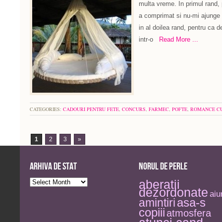
multa vreme. In primul rand, 
a comprimat si nu-mi ajunge 
in al doilea rand, pentru ca 
intr-o
Read More ...
CATEGORIES:
CADOURI PENTRU FETE
,
CONCURS
,
FARMEC
,
POFTE
,
ROMANCE C
1
2
3
»
Arhiva de stat
Norul de perle
Arhiva
aberatii
de
dezordonate
stat
aiu
asa-s
amintiri
copiii
atmosfera