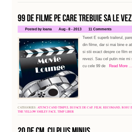
99 DE FILME PE CARE TREBUIE SA LE VEZ
Posted by Ioana
Aug - 8 - 2013
11 Comments
Tweet E superb trailerul, par
din filme, dar si mai bine e 
si stii exact despre ce film e
revezi. Sau cel putin mie mi 
cu cele 99 de
Read More ..
CATEGORIES:
ATUNCI CAND TIMPUL ISI FACE DE CAP
,
FILM
,
RECOMAND
,
ROSU 
THE YELLOW SMILEY FACE
,
TIMP LIBER
20 DE CM. CU PLUS MINUS.