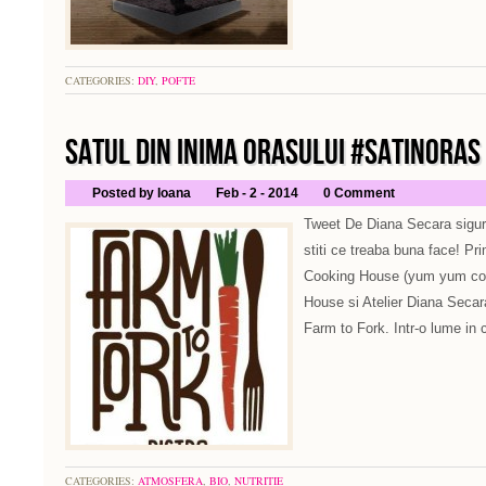
CATEGORIES:
DIY
,
POFTE
SATUL DIN INIMA ORASULUI #SATINORAS
Posted by Ioana
Feb - 2 - 2014
0 Comment
Tweet De Diana Secara sigur 
stiti ce treaba buna face! Pr
Cooking House (yum yum cook
House si Atelier Diana Secar
Farm to Fork. Intr-o lume in 
CATEGORIES:
ATMOSFERA
,
BIO
,
NUTRITIE