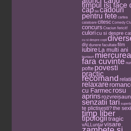
atunci cand
timpul isi face
cap
cadouri
bio
pentru fete
cartea
citesc
calatoare
Comedy Clu
concurs
Craciun fericit!
culori
cu si despre ca
divers
cu si despre copii
diy
film
durere
facultate
iubire
La multi ani
miercure
launiaurt
fara cuvinte
nu
povesti
pofte
practic
recomand
relati
relaxare
romanc
rosu
cu Farmec
aprins
rozvreisau
senzatii tari
superb
the sexi
te plictisesti?
timp liber
tipologii
tragic
visare
vALLuntar
zambete si