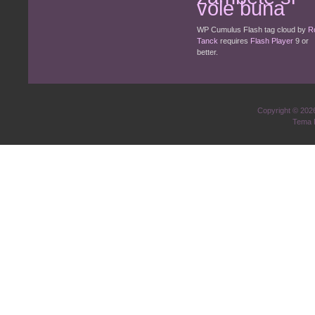
voie buna
WP Cumulus Flash tag cloud by
R
Tanck
requires
Flash Player
9 or
better.
Copyright © 20
Tema 