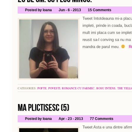
Posted by Ioana
Jun - 6 - 2013
15 Comments
Tweet Intotdeauna mi-a placu
impleti, prinde in coada, buc
mult imi placa cum se implet
reusit sa-l conving sa nu ma
mandra de parul meu.
Rea
CATEGORIES:
POFTE
,
POVESTI
,
ROMANCE CU FARMEC
,
ROSU INTENS
,
THE YELL
MA PLICTISESC (5)
Posted by Ioana
Apr - 23 - 2013
77 Comments
Tweet Asta e una dintre afirm