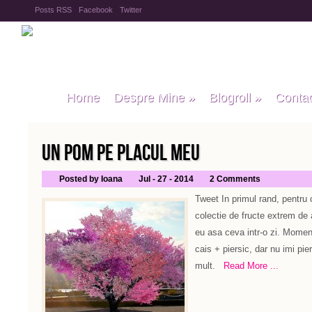
Posts RSS
Facebook
Twitter
Home
Despre Mine
»
Blogroll
»
Conta
UN POM PE PLACUL MEU
Posted by Ioana
Jul - 27 - 2014
2 Comments
Tweet In primul rand, pentru 
colectie de fructe extrem de 
eu asa ceva intr-o zi. Mome
cais + piersic, dar nu imi pi
mult.
Read More ...