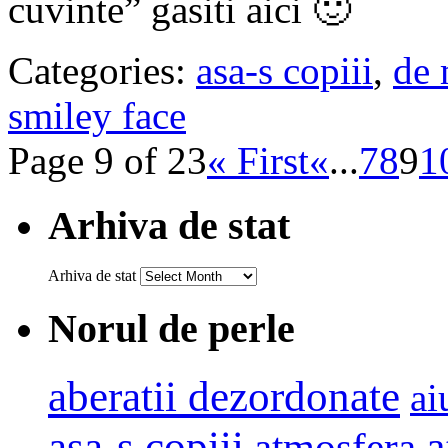
cuvinte” gasiti aici 🙂
Categories:
asa-s copiii
,
de 
smiley face
Page 9 of 23
« First
«
...
7
8
9
1
Arhiva de stat
Arhiva de stat
Norul de perle
aberatii dezordonate
ai
a
asa-s copiii
atmosfera