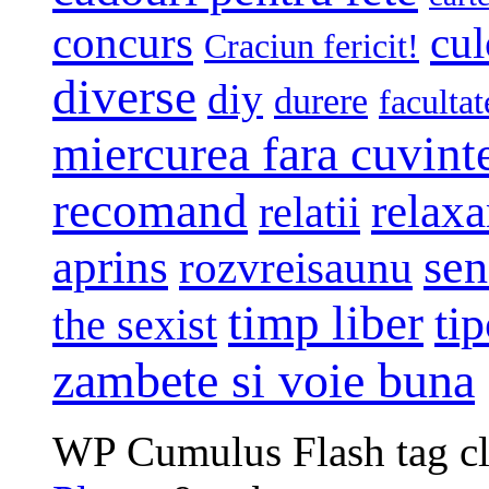
concurs
cul
Craciun fericit!
diverse
diy
durere
facultat
miercurea fara cuvint
recomand
relaxa
relatii
sen
aprins
rozvreisaunu
timp liber
tip
the sexist
zambete si voie buna
WP Cumulus Flash tag c