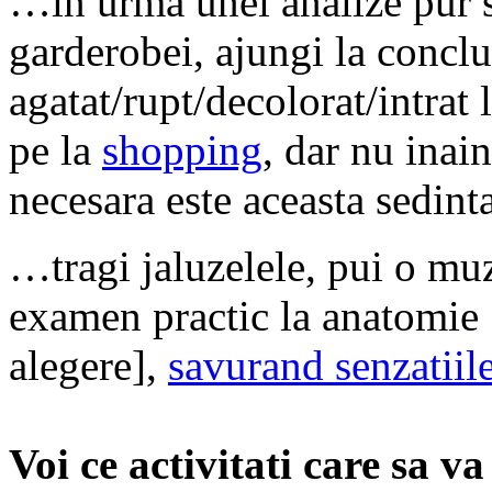
…in urma unei analize pur s
garderobei, ajungi la conclu
agatat/rupt/decolorat/intrat 
pe la
shopping
, dar nu inai
necesara este aceasta sedint
…tragi jaluzelele, pui o muz
examen practic la anatomie [
alegere],
savurand senzatiil
Voi ce activitati care sa v