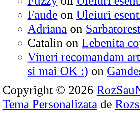
Fuzzy
on
Uleiuri esent
Faude
on
Uleiuri esent
Adriana
on
Sarbatorest
Catalin
on
Lebenita cop
Vineri recomandam art
si mai OK :)
on
Gandest
Copyright © 2026
RozSau
Tema Personalizata
de
Rozs