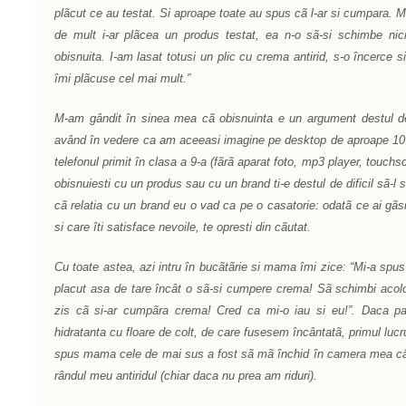
plãcut ce au testat. Si aproape toate au spus cã l-ar si cumpara. M
de mult i-ar plãcea un produs testat, ea n-o sã-si schimbe ni
obisnuita. I-am lasat totusi un plic cu crema antirid, s-o încerce 
îmi plãcuse cel mai mult.”
M-am gândit în sinea mea cã obisnuinta e un argument destul de
având în vedere ca am aceeasi imagine pe desktop de aproape 10 
telefonul primit în clasa a 9-a (fãrã aparat foto, mp3 player, touchs
obisnuiesti cu un produs sau cu un brand ti-e destul de dificil sã-l
cã relatia cu un brand eu o vad ca pe o casatorie: odatã ce ai gãsit
si care îti satisface nevoile, te opresti din cãutat.
Cu toate astea, azi intru în bucãtãrie si mama îmi zice: “Mi-a spus 
placut asa de tare încât o sã-si cumpere crema! Sã schimbi acolo
zis cã si-ar cumpãra crema! Cred ca mi-o iau si eu!”. Daca p
hidratanta cu floare de colt, de care fusesem încântatã, primul luc
spus mama cele de mai sus a fost sã mã închid în camera mea cât 
rândul meu antiridul (chiar daca nu prea am riduri).