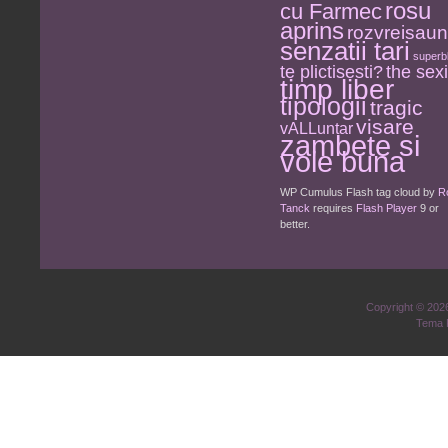
rosu
cu Farmec
aprins
rozvreisau
senzatii tari
superb
the sexi
te plictisesti?
timp liber
tipologii
tragic
visare
vALLuntar
zambete si
voie buna
WP Cumulus Flash tag cloud by
R
Tanck
requires
Flash Player
9 or
better.
Copyright © 20
Tema 