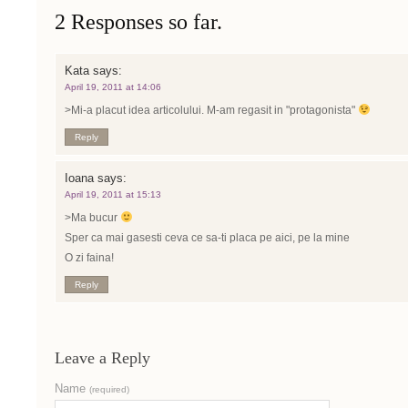
2 Responses so far.
Kata
says:
April 19, 2011 at 14:06
>Mi-a placut idea articolului. M-am regasit in "protagonista"
Reply
Ioana
says:
April 19, 2011 at 15:13
>Ma bucur
Sper ca mai gasesti ceva ce sa-ti placa pe aici, pe la mine
O zi faina!
Reply
Leave a Reply
Name
(required)