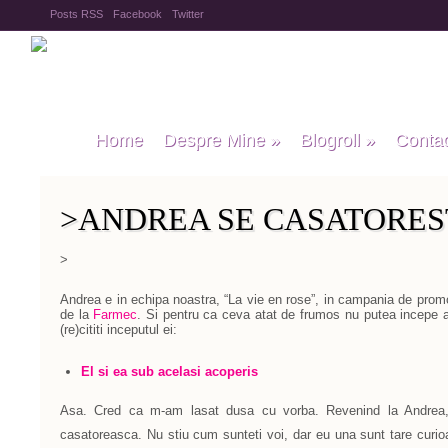
Posts RSS
Facebook
Twitter
Home
Despre Mine
»
Blogroll
»
Conta
>ANDREA SE CASATORESTE!
>
Andrea e in echipa noastra, “La vie en rose”, in campania de prom
de la
Farmec
.
Si pentru ca ceva atat de frumos nu putea incepe al
(re)cititi inceputul ei:
El si ea sub acelasi acoperis
Asa. Cred ca m-am lasat dusa cu vorba. Revenind la Andrea,
casatoreasca. Nu stiu cum sunteti voi, dar eu una sunt tare curio