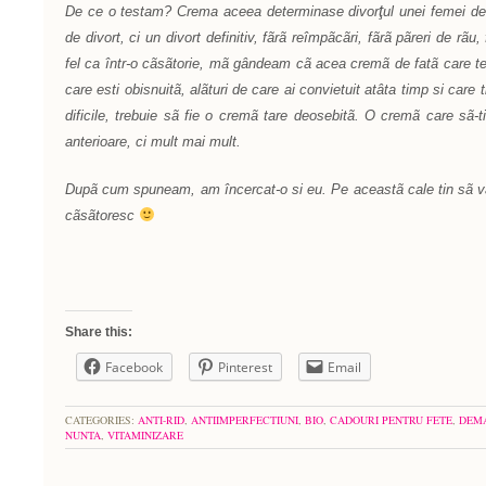
ţ
De ce o testam? Crema aceea determinase divor
ul unei femei d
de divort, ci un divort definitiv, fãrã reîmpãcãri, fãrã pãreri de rãu,
fel ca într-o cãsãtorie, mã gândeam cã acea cremã de fatã care t
care esti obisnuitã, alãturi de care ai convietuit atâta timp si care 
dificile, trebuie sã fie o cremã tare deosebitã. O cremã care sã-t
anterioare, ci mult mai mult.
Dupã cum spuneam, am încercat-o si eu. Pe aceastã cale tin sã v
cãsãtoresc
Share this:
Facebook
Pinterest
Email
CATEGORIES:
ANTI-RID
,
ANTIIMPERFECTIUNI
,
BIO
,
CADOURI PENTRU FETE
,
DEM
NUNTA
,
VITAMINIZARE