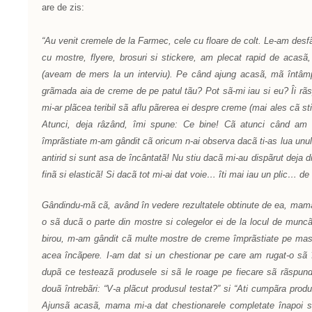
are de zis:
“Au venit cremele de la Farmec, cele cu floare de colt. Le-am des
cu mostre, flyere, brosuri si stickere, am plecat rapid de acasã
(aveam de mers la un interviu). Pe când ajung acasã, mã întâm
grãmada aia de creme de pe patul tãu? Pot sã-mi iau si eu? Îi rã
mi-ar plãcea teribil sã aflu pãrerea ei despre creme (mai ales cã st
Atunci, deja râzând, îmi spune: Ce bine! Cã atunci când am 
împrãstiate m-am gândit cã oricum n-ai observa dacã ti-as lua un
antirid si sunt asa de încântatã! Nu stiu dacã mi-au dispãrut deja din
finã si elasticã! Si dacã tot mi-ai dat voie… îti mai iau un plic… d
Gândindu-mã cã, având în vedere rezultatele obtinute de ea, mama
o sã ducã o parte din mostre si colegelor ei de la locul de muncã
birou, m-am gândit cã multe mostre de creme împrãstiate pe masã 
acea încãpere. I-am dat si un chestionar pe care am rugat-o sã îl
dupã ce testeazã produsele si sã le roage pe fiecare sã rãspund
douã întrebãri: “V-a plãcut produsul testat?” si “Ati cumpãra produ
Ajunsã acasã, mama mi-a dat chestionarele completate înapoi si