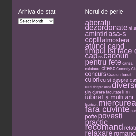
Arhiva de stat
Norul de perle
Arhiva
aberatii
de
dezordonate
stat
aiu
asa-s
amintiri
copiii
atmosfera
atunci cand
timpul isi face
cap
cadouri
bio
pentru fete
cartea
citesc
calatoare
Comedy Clu
concurs
Craciun fericit!
culori
cu si despre ca
divers
cu si despre copii
diy
film
durere
facultate
iubire
La multi ani
miercure
launiaurt
fara cuvinte
nu
povesti
pofte
practic
recomand
relati
relaxare
romanc