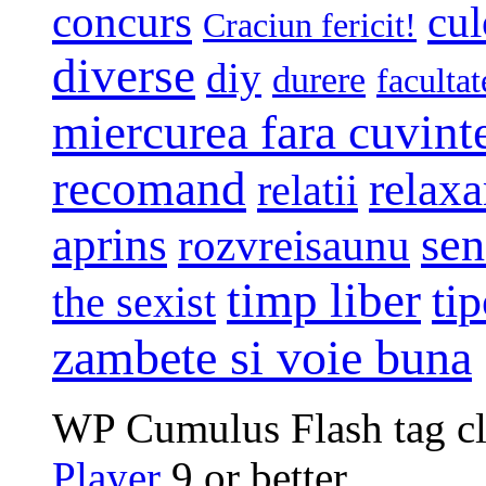
concurs
cul
Craciun fericit!
diverse
diy
durere
facultat
miercurea fara cuvint
recomand
relaxa
relatii
sen
aprins
rozvreisaunu
timp liber
tip
the sexist
zambete si voie buna
WP Cumulus Flash tag c
Player
9 or better.