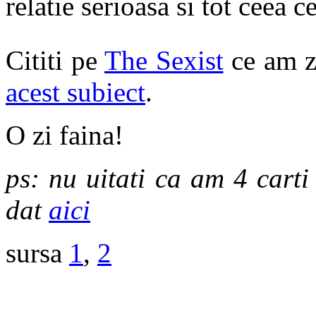
relatie serioasa si tot ceea c
Cititi pe
The Sexist
ce am z
acest subiect
.
O zi faina!
ps: nu uitati ca am 4 cart
dat
aici
sursa
1
,
2