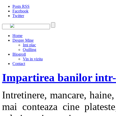
Posts RSS
Facebook
Twitter
Home
Despre Mine
Imi plac
Quilling
Blogroll
Vin in vizita
Contact
Impartirea banilor intr-
Intretinere, mancare, haine,
mai conteaza cine plateste