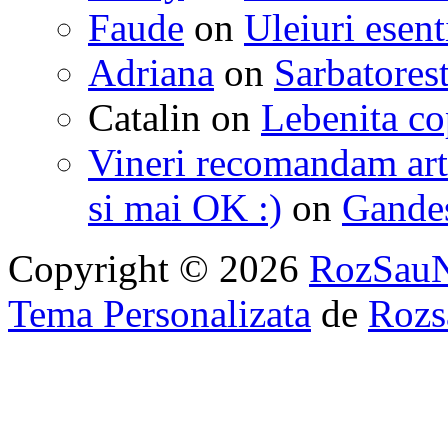
Faude
on
Uleiuri esent
Adriana
on
Sarbatorest
Catalin
on
Lebenita cop
Vineri recomandam art
si mai OK :)
on
Gandest
Copyright © 2026
RozSau
Tema Personalizata
de
Rozs