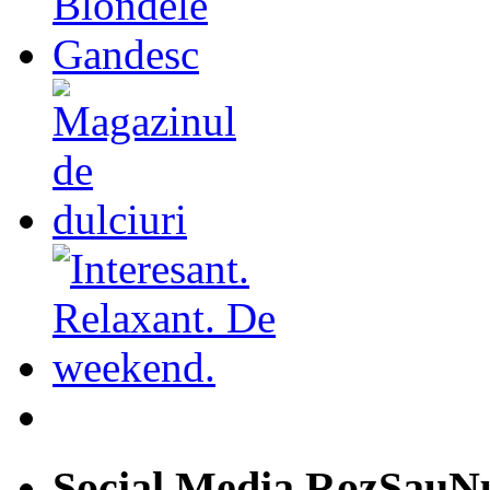
Social Media RozSauN