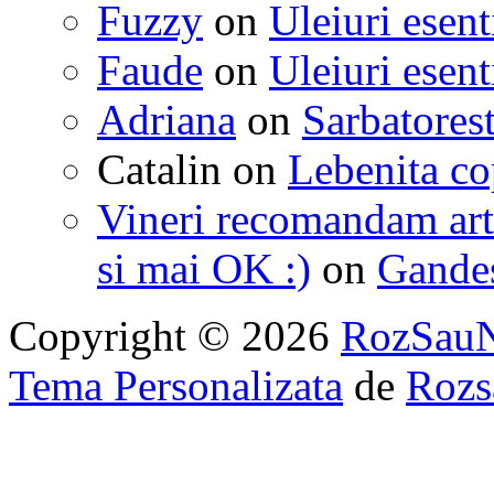
Fuzzy
on
Uleiuri esent
Faude
on
Uleiuri esent
Adriana
on
Sarbatorest
Catalin
on
Lebenita cop
Vineri recomandam art
si mai OK :)
on
Gandest
Copyright © 2026
RozSau
Tema Personalizata
de
Rozs