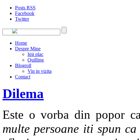
Posts RSS
Facebook
Twitter
Home
Despre Mine
Imi plac
Quilling
Blogroll
Vin in vizita
Contact
Dilema
Este o vorba din popor ca
multe persoane iti spun ca e