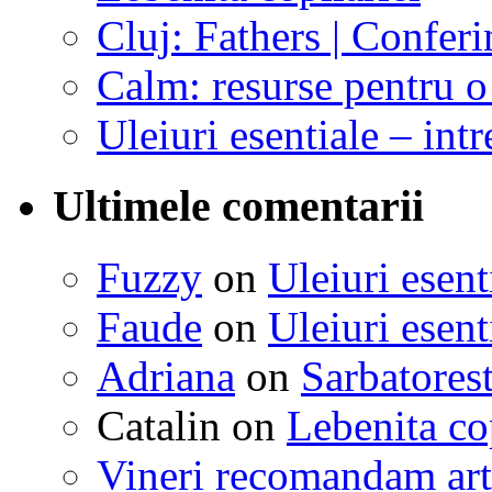
Cluj: Fathers | Conferi
Calm: resurse pentru o 
Uleiuri esentiale – intr
Ultimele comentarii
Fuzzy
on
Uleiuri esent
Faude
on
Uleiuri esent
Adriana
on
Sarbatorest
Catalin
on
Lebenita cop
Vineri recomandam art