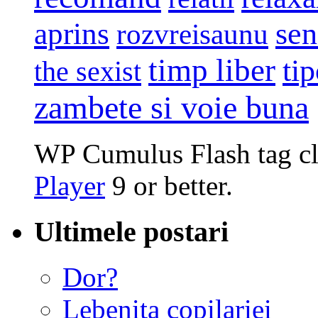
sen
aprins
rozvreisaunu
timp liber
tip
the sexist
zambete si voie buna
WP Cumulus Flash tag c
Player
9 or better.
Ultimele postari
Dor?
Lebenita copilariei