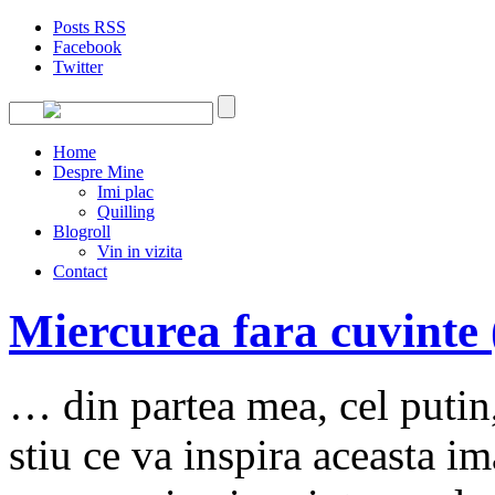
Posts RSS
Facebook
Twitter
Home
Despre Mine
Imi plac
Quilling
Blogroll
Vin in vizita
Contact
Miercurea fara cuvinte 
… din partea mea, cel putin,
stiu ce va inspira aceasta i