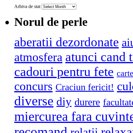
Arhiva de stat
Norul de perle
aberatii dezordonate
ai
atunci cand t
atmosfera
cadouri pentru fete
cart
concurs
cul
Craciun fericit!
diverse
diy
durere
facultat
miercurea fara cuvint
recomand
relaxa
relatii