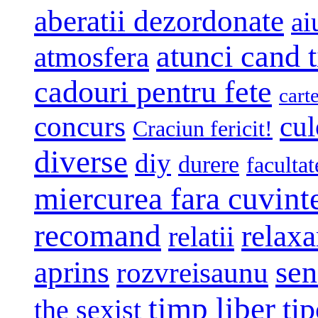
aberatii dezordonate
ai
atunci cand t
atmosfera
cadouri pentru fete
cart
concurs
cul
Craciun fericit!
diverse
diy
durere
facultat
miercurea fara cuvint
recomand
relaxa
relatii
sen
aprins
rozvreisaunu
timp liber
tip
the sexist