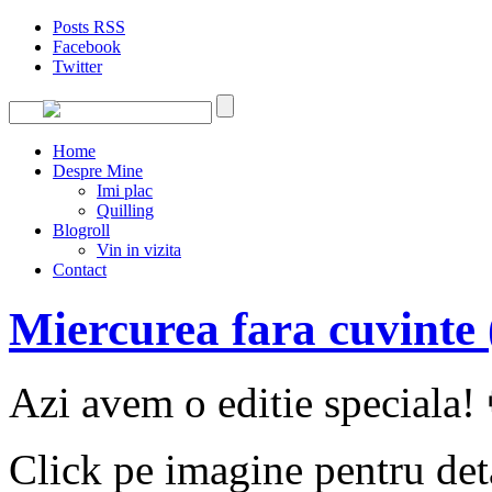
Posts RSS
Facebook
Twitter
Home
Despre Mine
Imi plac
Quilling
Blogroll
Vin in vizita
Contact
Miercurea fara cuvinte 
Azi avem o editie speciala!
Click pe imagine pentru deta