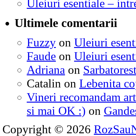
Uleiuri esentiale – intr
Ultimele comentarii
Fuzzy
on
Uleiuri esent
Faude
on
Uleiuri esent
Adriana
on
Sarbatorest
Catalin
on
Lebenita cop
Vineri recomandam art
si mai OK :)
on
Gandest
Copyright © 2026
RozSau