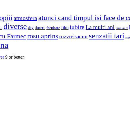
atunci cand timpul isi face de 
opiii
atmosfera
diverse
iubire
La multi ani
diy
film
durere
facultate
ii
launiaurt
senzatii tari
rosu aprins
cu Farmec
rozvreisaunu
sup
una
yer
9 or better.