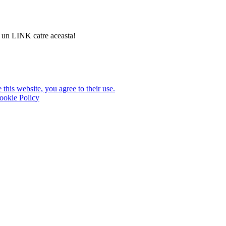
si un LINK catre aceasta!
this website, you agree to their use.
ookie Policy