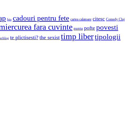
cap
cadouri pentru fete
citesc
cartea calatoare
Comedy Cluj
bio
miercurea fara cuvinte
povesti
pofte
nunta
timp liber
tipologii
te plictisesti?
the sexist
erblog