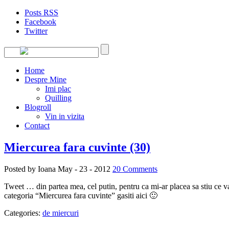
Posts RSS
Facebook
Twitter
Home
Despre Mine
Imi plac
Quilling
Blogroll
Vin in vizita
Contact
Miercurea fara cuvinte (30)
Posted by Ioana
May - 23 - 2012
20 Comments
Tweet … din partea mea, cel putin, pentru ca mi-ar placea sa stiu ce v
categoria “Miercurea fara cuvinte” gasiti aici 🙂
Categories:
de miercuri