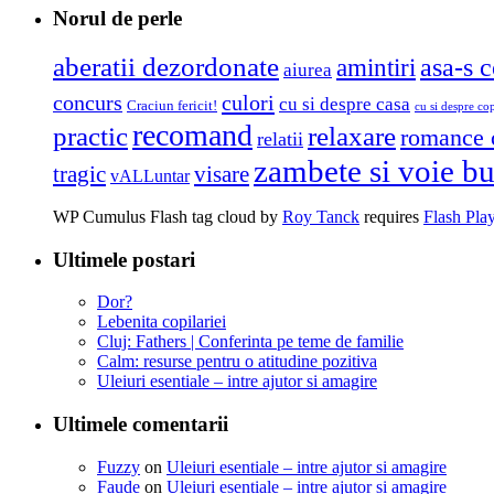
Norul de perle
aberatii dezordonate
amintiri
asa-s c
aiurea
concurs
culori
cu si despre casa
Craciun fericit!
cu si despre cop
recomand
practic
relaxare
romance 
relatii
zambete si voie b
tragic
visare
vALLuntar
WP Cumulus Flash tag cloud by
Roy Tanck
requires
Flash Pla
Ultimele postari
Dor?
Lebenita copilariei
Cluj: Fathers | Conferinta pe teme de familie
Calm: resurse pentru o atitudine pozitiva
Uleiuri esentiale – intre ajutor si amagire
Ultimele comentarii
Fuzzy
on
Uleiuri esentiale – intre ajutor si amagire
Faude
on
Uleiuri esentiale – intre ajutor si amagire