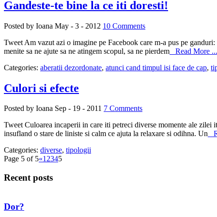
Gandeste-te bine la ce iti doresti!
Posted by Ioana
May - 3 - 2012
10 Comments
Tweet Am vazut azi o imagine pe Facebook care m-a pus pe ganduri: D
menite sa ne ajute sa ne atingem scopul, sa ne pierdem
Read More ..
Categories:
aberatii dezordonate
,
atunci cand timpul isi face de cap
,
ti
Culori si efecte
Posted by Ioana
Sep - 19 - 2011
7 Comments
Tweet Culoarea incaperii in care iti petreci diverse momente ale zilei i
insufland o stare de liniste si calm ce ajuta la relaxare si odihna. Un
Re
Categories:
diverse
,
tipologii
Page 5 of 5
«
1
2
3
4
5
Recent posts
Dor?