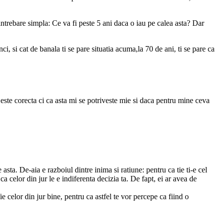
o intrebare simpla: Ce va fi peste 5 ani daca o iau pe calea asta? Dar
nci, si cat de banala ti se pare situatia acuma,la 70 de ani, ti se pare ca
este corecta ci ca asta mi se potriveste mie si daca pentru mine ceva
asta. De-aia e razboiul dintre inima si ratiune: pentru ca tie ti-e cel
 ca celor din jur le e indiferenta decizia ta. De fapt, ei ar avea de
fie celor din jur bine, pentru ca astfel te vor percepe ca fiind o