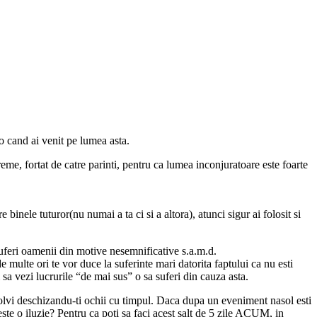
t-o cand ai venit pe lumea asta.
eme, fortat de catre parinti, pentru ca lumea inconjuratoare este foarte
binele tuturor(nu numai a ta ci si a altora), atunci sigur ai folosit si
suferi oamenii din motive nesemnificative s.a.m.d.
de multe ori te vor duce la suferinte mari datorita faptului ca nu esti
sa vezi lucrurile “de mai sus” o sa suferi din cauza asta.
ezolvi deschizandu-ti ochii cu timpul. Daca dupa un eveniment nasol esti
 este o iluzie? Pentru ca poti sa faci acest salt de 5 zile ACUM, in