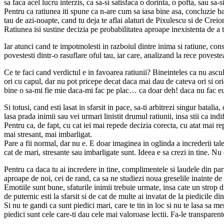
sa faca acel lucru interzis, ca sa-si satisfaca o dorinta, o pofta, sau sa-
Pentru ca ratiunea iti spune ca n-are cum sa iasa bine asa, concluzie baz
tau de azi-noapte, cand tu deja te aflai alaturi de Pixulescu si de Creione
Ratiunea isi sustine decizia pe probabilitatea aproape inexistenta de a 
Iar atunci cand te impotmolesti in razboiul dintre inima si ratiune, const
povestesti dintr-o rasuflare oful tau, iar care, analizand la rece poveste
Ce te faci cand verdictul e in favoarea ratiunii? Bineinteles ca nu ascul
ori cu capul, dar nu pot pricepe decat daca mai dau de cateva ori si 
bine o sa-mi fie mie daca-mi fac pe plac… ca doar deh! daca nu fac eu
Si totusi, cand esti lasat in sfarsit in pace, sa-ti arbitrezi singur batal
lasa prada inimii sau vei urmari linistit drumul ratiunii, insa stii ca 
Pentru ca, de fapt, cu cat iei mai repede decizia corecta, cu atat mai r
mai stresant, mai imbarligat.
Pare a fii normal, dar nu e. E doar imaginea in oglinda a increderii tale 
cat de mari, stresante sau imbarligate sunt. Ideea e sa crezi in tine. Nu el
Pentru ca daca tu ai incredere in tine, complimentele si laudele din par
aproape de noi, cei de rand, ca sa ne studiezi noua greselile inainte d
Emotiile sunt bune, sfaturile inimii trebuie urmate, insa cate un strop din
de puternic esti la sfarsit si de cat de multe ai invatat de la piedicile d
Si nu te gandi ca sunt piedici mari, care te tin in loc si nu te lasa sa m
piedici sunt cele care-ti dau cele mai valoroase lectii. Fa-le transpare