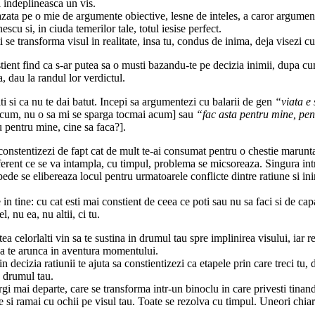
si indeplineasca un vis.
ata pe o mie de argumente obiective, lesne de inteles, a caror argumentare
scu si, in ciuda temerilor tale, totul iesise perfect.
ti se transforma visul in realitate, insa tu, condus de inima, deja visezi
ient find ca s-ar putea sa o musti bazandu-te pe decizia inimii, dupa cum a
a, dau la randul lor verdictul.
ti si ca nu te dai batut. Incepi sa argumentezi cu balarii de gen
“viata e 
oricum, nu o sa mi se sparga tocmai acum] sau
“fac asta pentru mine, pen
 pentru mine, cine sa faca?].
ia, constentizezi de fapt cat de mult te-ai consumat pentru o chestie marunt
indiferent ce se va intampla, cu timpul, problema se micsoreaza. Singura i
epede se elibereaza locul pentru urmatoarele conflicte dintre ratiune si 
in tine: cu cat esti mai constient de ceea ce poti sau nu sa faci si de capa
, nu ea, nu altii, ci tu.
tea celorlalti vin sa te sustina in drumul tau spre implinirea visului, iar
e a te arunca in aventura momentului.
 decizia ratiunii te ajuta sa constientizezi ca etapele prin care treci tu, de
in drumul tau.
ergi mai departe, care se transforma intr-un binoclu in care privesti tinan
nte si ramai cu ochii pe visul tau. Toate se rezolva cu timpul. Uneori ch