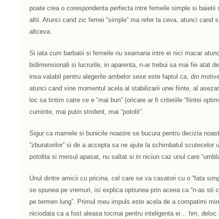
poate crea o corespondenta perfecta intre femeile simple si baietii
altii. Atunci cand zic femei “simple” ma refer la ceva, atunci cand sp
altceva.
Si iata cum barbatii si femeile nu seamana intre ei nici macar atun
bidimensionali si lucrurile, in aparenta, n-ar trebui sa mai fie ata
insa valabil pentru alegerile ambelor sexe este faptul ca, din motiv
atunci cand vine momentul acela al stabilizarii unei fiinte, al asezarii 
loc sa tintim catre ce e “mai bun” (oricare ar fi criteriile “fiintei op
cuminte, mai putin strident, mai “potolit”.
Sigur ca mamele si bunicile noastre se bucura pentru decizia noast
“zburatorilor” si de a accepta sa ne ajute la schimbatul scutecelor
potolita si mersul apasat, nu saltat si in niciun caz unul care “umb
Unul dintre amicii cu pricina, cel care se va casatori cu o “fata sim
se spunea pe vremuri, isi explica optiunea prin aceea ca “n-as sti
pe termen lung”. Primul meu impuls este acela de a compatimi mir
niciodata ca a fost aleasa tocmai pentru inteligenta ei… hm, deloc