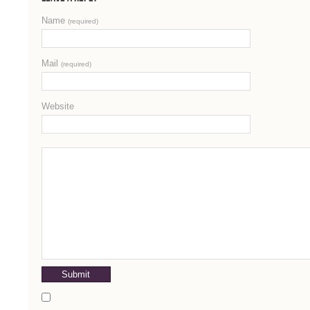
Name
(required)
Mail
(required)
Website