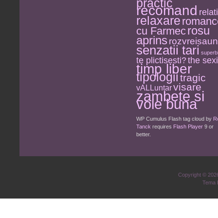
practic
recomand
relati
relaxare
romanc
rosu
cu Farmec
aprins
rozvreisau
senzatii tari
superb
the sexi
te plictisesti?
timp liber
tipologii
tragic
visare
vALLuntar
zambete si
voie buna
WP Cumulus Flash tag cloud by
R
Tanck
requires
Flash Player
9 or
better.
Copyright © 20
Tema 