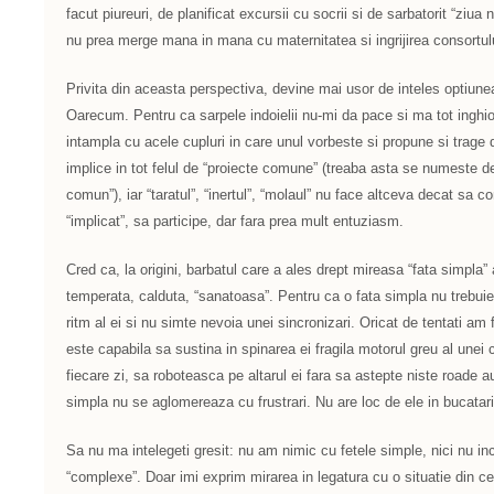
facut piureuri, de planificat excursii cu socrii si de sarbatorit “ziua 
nu prea merge mana in mana cu maternitatea si ingrijirea consortul
Privita din aceasta perspectiva, devine mai usor de inteles optiunea
Oarecum. Pentru ca sarpele indoielii nu-mi da pace si ma tot inghi
intampla cu acele cupluri in care unul vorbeste si propune si trage d
implice in tot felul de “proiecte comune” (treaba asta se numeste de 
comun”), iar “taratul”, “inertul”, “molaul” nu face altceva decat sa
“implicat”, sa participe, dar fara prea mult entuziasm.
Cred ca, la origini, barbatul care a ales drept mireasa “fata simpla” 
temperata, calduta, “sanatoasa”. Pentru ca o fata simpla nu trebui
ritm al ei si nu simte nevoia unei sincronizari. Oricat de tentati am
este capabila sa sustina in spinarea ei fragila motorul greu al unei 
fiecare zi, sa roboteasca pe altarul ei fara sa astepte niste roade a
simpla nu se aglomereaza cu frustrari. Nu are loc de ele in bucatari
Sa nu ma intelegeti gresit: nu am nimic cu fetele simple, nici nu in
“complexe”. Doar imi exprim mirarea in legatura cu o situatie din c