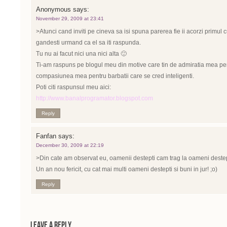
Anonymous
says:
November 29, 2009 at 23:41
>Atunci cand inviti pe cineva sa isi spuna parerea fie ii acorzi primul c
gandesti urmand ca el sa iti raspunda.
Tu nu ai facut nici una nici alta 🙂
Ti-am raspuns pe blogul meu din motive care tin de admiratia mea pent
compasiunea mea pentru barbatii care se cred inteligenti.
Poti citi raspunsul meu aici:
http://www.banalprogramator.blogspot.com
Reply
Fanfan
says:
December 30, 2009 at 22:19
>Din cate am observat eu, oamenii destepti cam trag la oameni destept
Un an nou fericit, cu cat mai multi oameni destepti si buni in jur! ;o)
Reply
Leave a Reply