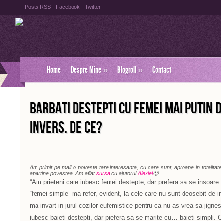
Posts RSS
Facebook
Twitter
Home
Despre Mine
»
Blogroll
»
Contact
BARBATI DESTEPTI CU FEMEI MAI PUTIN 
INVERS. DE CE?
Am primit pe mail o poveste tare interesanta, cu care sunt, aproape in totalita
apartine povestea.
Am aflat
sursa
cu ajutorul
Alexiei
🙂
“Am prieteni care iubesc femei destepte, dar prefera sa se insoa
“femei simple” ma refer, evident, la cele care nu sunt deosebit de i
ma invart in jurul cozilor eufemistice pentru ca nu as vrea sa jigne
iubesc baieti destepti, dar prefera sa se marite cu… baieti simpli.