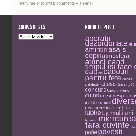
Notify me of followup comments via e-mail
Arhiva de stat
Norul de perle
Arhiva
aberatii
de
dezordonate
stat
aiu
asa-s
amintiri
copiii
atmosfera
atunci cand
timpul isi face
cap
cadouri
bio
pentru fete
cartea
citesc
calatoare
Comedy Clu
concurs
Craciun fericit!
culori
cu si despre ca
divers
cu si despre copii
diy
film
durere
facultate
iubire
La multi ani
miercure
launiaurt
fara cuvinte
nu
povesti
pofte