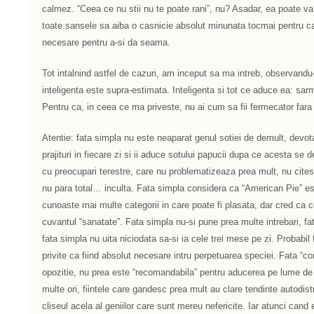
calmez. “Ceea ce nu stii nu te poate rani”, nu? Asadar, ea poate va fi
toate sansele sa aiba o casnicie absolut minunata tocmai pentru ca
necesare pentru a-si da seama.
Tot intalnind astfel de cazuri, am inceput sa ma intreb, observand
inteligenta este supra-estimata. Inteligenta si tot ce aduce ea: sarm,
Pentru ca, in ceea ce ma priveste, nu ai cum sa fii fermecator fara s
Atentie: fata simpla nu este neaparat genul sotiei de demult, devota
prajituri in fiecare zi si ii aduce sotului papucii dupa ce acesta se
cu preocupari terestre, care nu problematizeaza prea mult, nu cites
nu para total… inculta. Fata simpla considera ca “American Pie” es
cunoaste mai multe categorii in care poate fi plasata, dar cred ca 
cuvantul “sanatate”. Fata simpla nu-si pune prea multe intrebari, f
fata simpla nu uita niciodata sa-si ia cele trei mese pe zi. Probabil 
privite ca fiind absolut necesare intru perpetuarea speciei. Fata “
opozitie, nu prea este “recomandabila” pentru aducerea pe lume de 
multe ori, fiintele care gandesc prea mult au clare tendinte autodis
cliseul acela al geniilor care sunt mereu nefericite. Iar atunci cand e