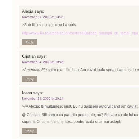
Alexia
says:
November 21, 2009 at 13:35
>Sub titlu scrie clar cine l-a scris.
http://www.flu.ro/articole/Controverse/Barbati_destepti_cu_femei_m
Reply
Cristian
says:
November 24, 2009 at 19:45
>
American Pie
chiar e un film bun. Am vazut toata seria si am ras de 
Reply
Ioana
says:
November 24, 2009 at 20:14
>@ Alexia: Iti multumesc mult. Eu nu gasisem autorul cand am cautat.
@ Cristian: Stii cum e cu parerile personale, nu? Fiecare cu ale lui c
suprem. Oricum, iti multumesc pentru vizita si te mai astept.
Reply