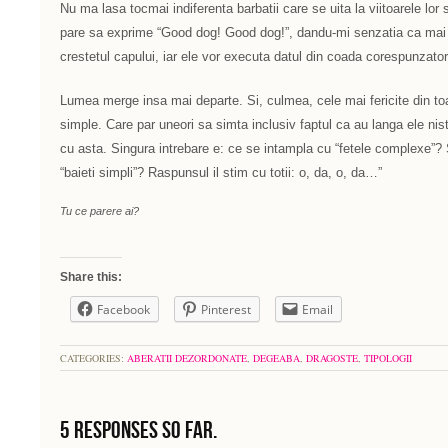
Nu ma lasa tocmai indiferenta barbatii care se uita la viitoarele lor 
pare sa exprime “Good dog! Good dog!”, dandu-mi senzatia ca mai 
crestetul capului, iar ele vor executa datul din coada corespunzator
Lumea merge insa mai departe. Si, culmea, cele mai fericite din toa
simple. Care par uneori sa simta inclusiv faptul ca au langa ele nis
cu asta. Singura intrebare e: ce se intampla cu “fetele complexe”?
“baieti simpli”? Raspunsul il stim cu totii: o, da, o, da…”
Tu ce parere ai?
Share this:
Facebook
Pinterest
Email
CATEGORIES:
ABERATII DEZORDONATE
,
DEGEABA
,
DRAGOSTE
,
TIPOLOGII
5 Responses so far.