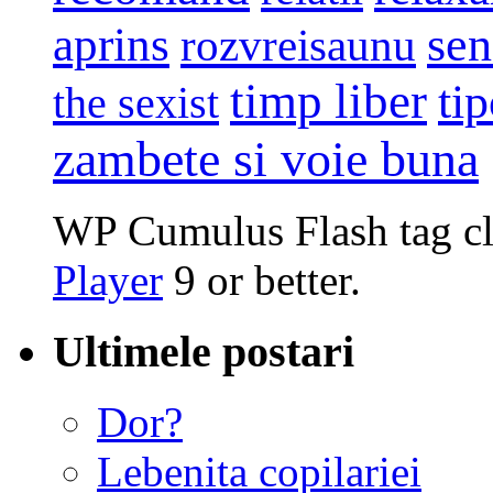
sen
aprins
rozvreisaunu
timp liber
tip
the sexist
zambete si voie buna
WP Cumulus Flash tag c
Player
9 or better.
Ultimele postari
Dor?
Lebenita copilariei