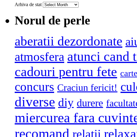
Arhiva de stat
Norul de perle
aberatii dezordonate
ai
atunci cand t
atmosfera
cadouri pentru fete
cart
concurs
cul
Craciun fericit!
diverse
diy
durere
facultat
miercurea fara cuvint
recomand
relaxa
relatii