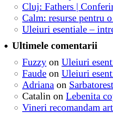
Cluj: Fathers | Conferi
Calm: resurse pentru o 
Uleiuri esentiale – intr
Ultimele comentarii
Fuzzy
on
Uleiuri esent
Faude
on
Uleiuri esent
Adriana
on
Sarbatorest
Catalin
on
Lebenita cop
Vineri recomandam art