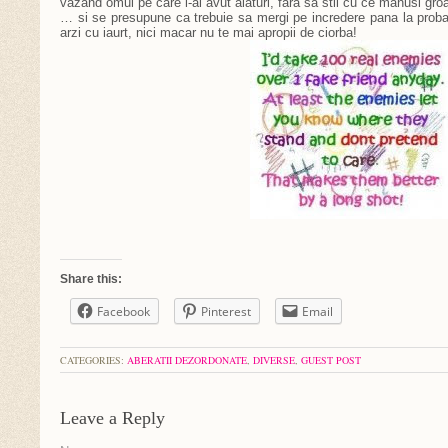
vazand omul pe care l-ai avut alaturi, fara sa stii cu ce manusi groa
… si se presupune ca trebuie sa mergi pe incredere pana la proba
arzi cu iaurt, nici macar nu te mai apropii de ciorba!
Share this:
Facebook
Pinterest
Email
CATEGORIES:
ABERATII DEZORDONATE
,
DIVERSE
,
GUEST POST
Leave a Reply