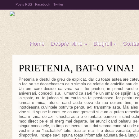
Posts RSS
Facebook
Twitter
Home
Despre Mine
»
Blogroll
»
Conta
PRIETENIA, BAT-O VINA!
Prietenia e destul de greu de explicat, dar cu toate astea are catev
o fac sa se deosebeasca de o simpla de relatie de amicitie sau de o
Un om care decide ca vrea sa-ti fie prieten, in primul rand e a
aniversari, concedii s.a., urmand ca sa-ti fie un umar de sprijin la
la spate, nu te judeca si nu cauta sa te prosteasca. Iar pentru c
lumea e mica, atunci cand aude ceva de rau despre tine, in 
intotdeauna cuvintele potrivite pentru a-ti transmite asta. Mai ales
vine si iti spune frumos ce anume gresesti si cum ai putea remedia
Insa in ziua de azi,
chestia asta e o raritate: oamenii inchid och
mod direct pe ei si merg mai departe. Iar atunci cand paharul se 
singur ponoasele, in timp ce incerci sa-ti dai seama cand si unde a
vechime au “nazbatiile” tale. Sau ar mai fi a doua varianta, atu
dimpotriva, incepe sa-ti spuna toata informatia adunata de-a lungul 