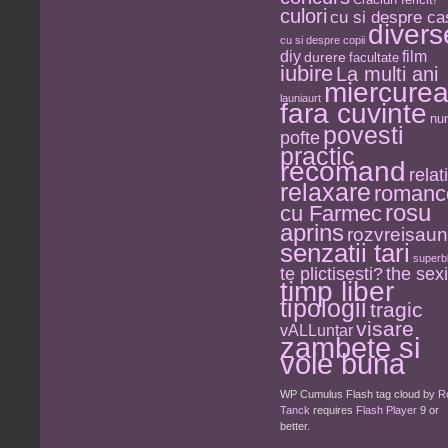
culori
cu si despre ca
divers
cu si despre copii
diy
film
durere
facultate
iubire
La multi ani
miercure
launiaurt
fara cuvinte
nu
povesti
pofte
practic
recomand
relati
relaxare
romanc
rosu
cu Farmec
aprins
rozvreisau
senzatii tari
superb
the sexi
te plictisesti?
timp liber
tipologii
tragic
visare
vALLuntar
zambete si
voie buna
WP Cumulus Flash tag cloud by
R
Tanck
requires
Flash Player
9 or
better.