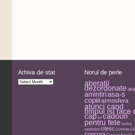
Arhiva de stat
Norul de perle
Arhiva
aberatii
de
dezordonate
stat
aiu
asa-s
amintiri
copiii
atmosfera
atunci cand
timpul isi face
cap
cadouri
bio
pentru fete
cartea
citesc
calatoare
Comedy Clu
concurs
Craciun fericit!