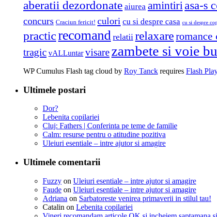
aberatii dezordonate
amintiri
asa-s c
aiurea
concurs
culori
cu si despre casa
Craciun fericit!
cu si despre cop
recomand
practic
relaxare
romance 
relatii
zambete si voie b
tragic
visare
vALLuntar
WP Cumulus Flash tag cloud by
Roy Tanck
requires
Flash Pla
Ultimele postari
Dor?
Lebenita copilariei
Cluj: Fathers | Conferinta pe teme de familie
Calm: resurse pentru o atitudine pozitiva
Uleiuri esentiale – intre ajutor si amagire
Ultimele comentarii
Fuzzy
on
Uleiuri esentiale – intre ajutor si amagire
Faude
on
Uleiuri esentiale – intre ajutor si amagire
Adriana
on
Sarbatoreste venirea primaverii in stilul tau!
Catalin
on
Lebenita copilariei
Vineri recomandam articole OK si incheiem saptamana s