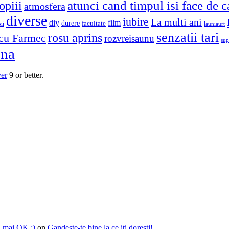
atunci cand timpul isi face de 
opiii
atmosfera
diverse
iubire
La multi ani
diy
film
durere
facultate
ii
launiaurt
senzatii tari
rosu aprins
cu Farmec
rozvreisaunu
sup
una
yer
9 or better.
i mai OK :)
on
Gandeste-te bine la ce iti doresti!