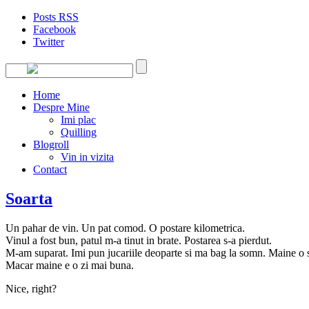
Posts RSS
Facebook
Twitter
Home
Despre Mine
Imi plac
Quilling
Blogroll
Vin in vizita
Contact
Soarta
Un pahar de vin. Un pat comod. O postare kilometrica.
Vinul a fost bun, patul m-a tinut in brate. Postarea s-a pierdut.
M-am suparat. Imi pun jucariile deoparte si ma bag la somn. Maine o s
Macar maine e o zi mai buna.
Nice, right?