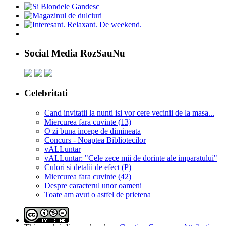
Social Media RozSauNu
Celebritati
Cand invitatii la nunti isi vor cere vecinii de la masa...
Miercurea fara cuvinte (13)
O zi buna incepe de dimineata
Concurs - Noaptea Bibliotecilor
vALLuntar
vALLuntar: "Cele zece mii de dorinte ale imparatului"
Culori si detalii de efect (P)
Miercurea fara cuvinte (42)
Despre caracterul unor oameni
Toate am avut o astfel de prietena