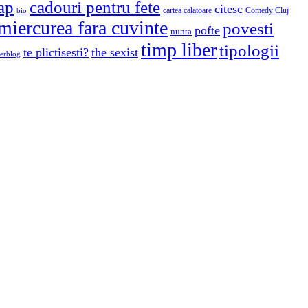
cap
cadouri pentru fete
citesc
cartea calatoare
Comedy Cluj
bio
miercurea fara cuvinte
povesti
pofte
nunta
timp liber
tipologii
te plictisesti?
the sexist
erblog