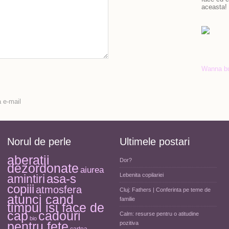
aceasta!
Wanna b
 e-mail
Norul de perle
Ultimele postari
aberatii
Dor?
dezordonate
aiurea
asa-s
Lebenita copilariei
amintiri
copiii
atmosfera
Cluj: Fathers | Conferinta pe teme de
atunci cand
familie
timpul isi face de
cap
cadouri
Calm: resurse pentru o atitudine
bio
pentru fete
pozitiva