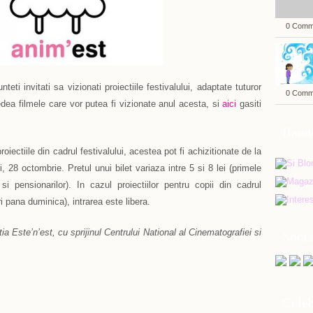
0 Comm
teti invitati sa vizionati proiectiile festivalului, adaptate tuturor
0 Comm
dea filmele care vor putea fi vizionate anul acesta, si
aici
gasiti
Bann
oiectiile din cadrul festivalului, acestea pot fi achizitionate de la
 28 octombrie. Pretul unui bilet variaza intre 5 si 8 lei (primele
r si pensionarilor). In cazul proiectiilor pentru copii din cadrul
i pana duminica), intrarea este libera.
ia Este’n’est, cu sprijinul Centrului National al Cinematografiei si
Soci
Celeb