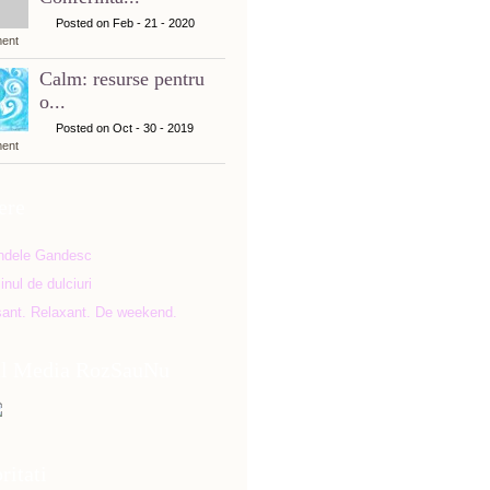
Posted on Feb - 21 - 2020
ent
Calm: resurse pentru
o...
Posted on Oct - 30 - 2019
ent
ere
al Media RozSauNu
ritati