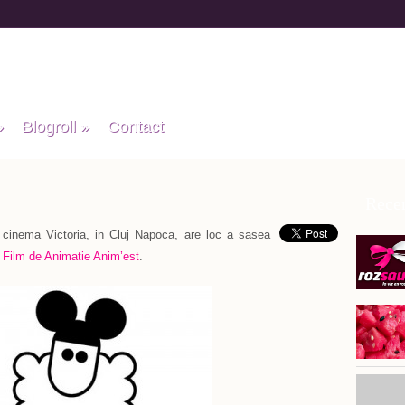
»
Blogroll
»
Contact
Recen
 cinema Victoria, in Cluj Napoca, are loc a sasea
e Film de Animatie Anim’est
.