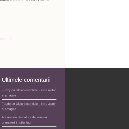
uy me?
Ultimele comentarii
Fuzzy
on
Uleiuri esentiale – intre ajutor
si amagire
Faude
on
Uleiuri esentiale – intre ajutor
si amagire
Adriana
on
Sarbatoreste venirea
primaverii in stilul tau!