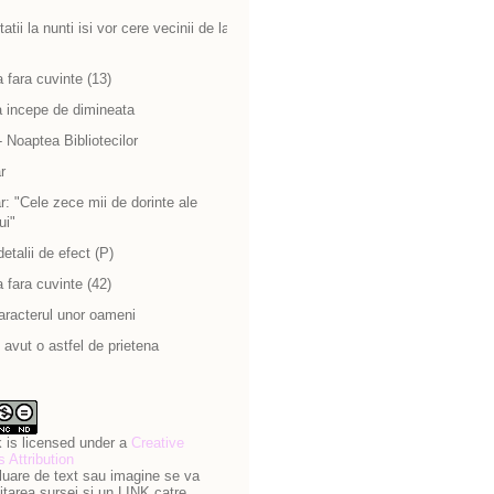
atii la nunti isi vor cere vecinii de la
 fara cuvinte (13)
a incepe de dimineata
 Noaptea Bibliotecilor
r
: "Cele zece mii de dorinte ale
ui"
detalii de efect (P)
 fara cuvinte (42)
aracterul unor oameni
avut o astfel de prietena
 is licensed under a
Creative
Attribution
luare de text sau imagine se va
itarea sursei si un LINK catre