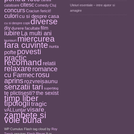
cartea
citesc
calatoare
Comedy Cluj
Uleiuri esentiale – intre ajutor si
concurs
Craciun fericit!
amagire
culori
cu si despre casa
diverse
cu si despre copii
diy
film
durere
facultate
iubire
La multi ani
miercurea
launiaurt
fara cuvinte
nunta
povesti
pofte
practic
recomand
relatii
relaxare
romance
rosu
cu Farmec
aprins
rozvreisaunu
senzatii tari
superblog
the sexist
te plictisesti?
timp liber
tipologii
tragic
visare
vALLuntar
zambete si
voie buna
WP Cumulus Flash tag cloud by
Roy
Tanck
requires
Flash Player
9 or