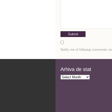
Notify me of followup comments via
Arhiva de stat
Arhiva
de
stat