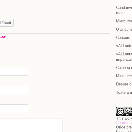
Cand invit
masa...
Miercurea
Email
O zi bun
AND
Concurs -
vALLunta
vALLuntar
imparatul
Culori si 
Miercurea
Despre c
Toate am 
This work
Commons 
Orice pre
face cu c