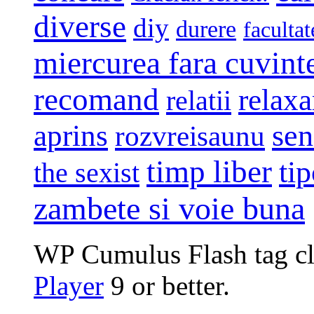
diverse
diy
durere
facultat
miercurea fara cuvint
recomand
relaxa
relatii
sen
aprins
rozvreisaunu
timp liber
tip
the sexist
zambete si voie buna
WP Cumulus Flash tag c
Player
9 or better.