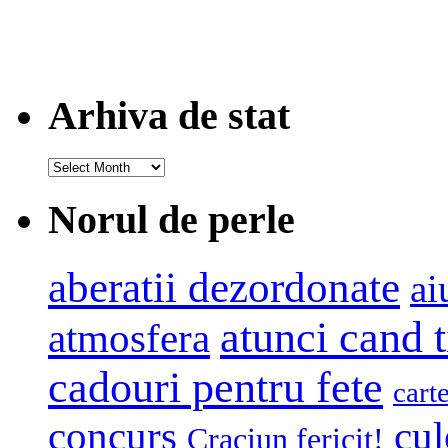
Arhiva de stat
Arhiva
de
stat
Norul de perle
aberatii dezordonate
ai
atunci cand t
atmosfera
cadouri pentru fete
cart
concurs
cul
Craciun fericit!