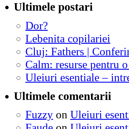
Ultimele postari
Dor?
Lebenita copilariei
Cluj: Fathers | Conferi
Calm: resurse pentru o 
Uleiuri esentiale – intr
Ultimele comentarii
Fuzzy
on
Uleiuri esent
Faude
on
Uleiuri esent