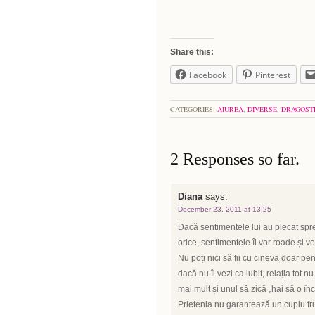
Share this:
Facebook
Pinterest
CATEGORIES:
AIUREA
,
DIVERSE
,
DRAGOST
2 Responses so far.
Diana
says:
December 23, 2011 at 13:25
Dacă sentimentele lui au plecat spre
orice, sentimentele îl vor roade și vo
Nu poți nici să fii cu cineva doar pe
dacă nu îl vezi ca iubit, relația tot
mai mult și unul să zică „hai să o înc
Prietenia nu garantează un cuplu frum