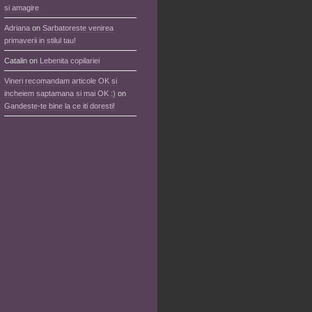
si amagire
Adriana
on
Sarbatoreste venirea
primaverii in stilul tau!
Catalin
on
Lebenita copilariei
Vineri recomandam articole OK si
incheiem saptamana si mai OK :)
on
Gandeste-te bine la ce iti doresti!