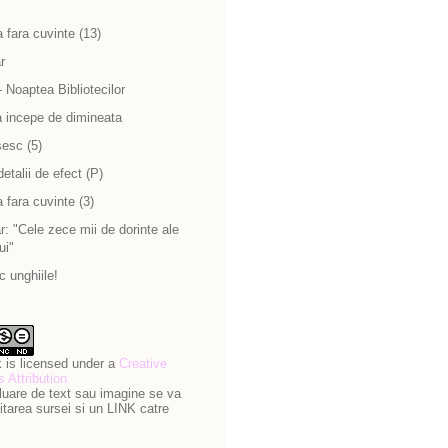
 fara cuvinte (13)
r
 Noaptea Bibliotecilor
a incepe de dimineata
sesc (5)
detalii de efect (P)
 fara cuvinte (3)
: "Cele zece mii de dorinte ale
ui"
c unghiile!
 is licensed under a
Creative
Attribution
luare de text sau imagine se va
itarea sursei si un LINK catre