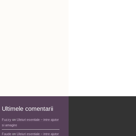
Ultimele comentarii
Fuzzy
on
Uleiuri esentiale – intre ajutor
si amagire
Faude
on
Uleiuri esentiale – intre ajutor