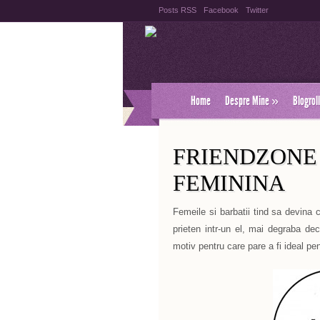
Posts RSS
Facebook
Twitter
Home
Despre Mine
»
Blogroll
FRIENDZONE
FEMININA
Femeile si barbatii tind sa devina 
prieten intr-un el, mai degraba dec
motiv pentru care pare a fi ideal pen