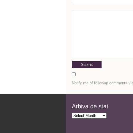
Notify me of followup comments via
Arhiva de stat
Arhiva
de
stat