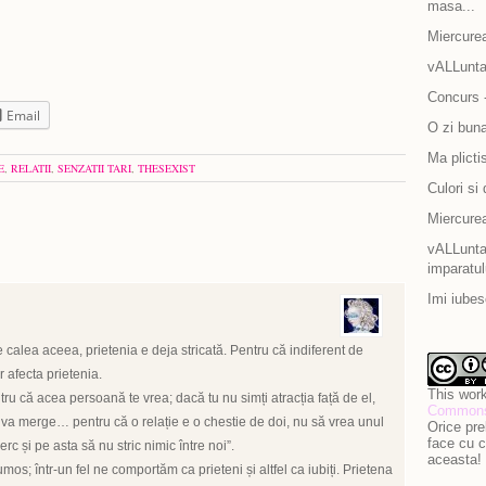
masa...
Miercurea
vALLunta
Concurs -
Email
O zi bun
Ma plicti
E
,
RELATII
,
SENZATII TARI
,
THESEXIST
Culori si 
Miercurea
vALLuntar
imparatul
Imi iubes
 calea aceea, prietenia e deja stricată. Pentru că indiferent de
r afecta prietenia.
This work
ntru că acea persoană te vrea; dacă tu nu simți atracția față de el,
Commons 
 nu va merge… pentru că o relație e o chestie de doi, nu să vrea unul
Orice pre
face cu c
erc și pe asta să nu stric nimic între noi”.
aceasta!
os; într-un fel ne comportăm ca prieteni și altfel ca iubiți. Prietena