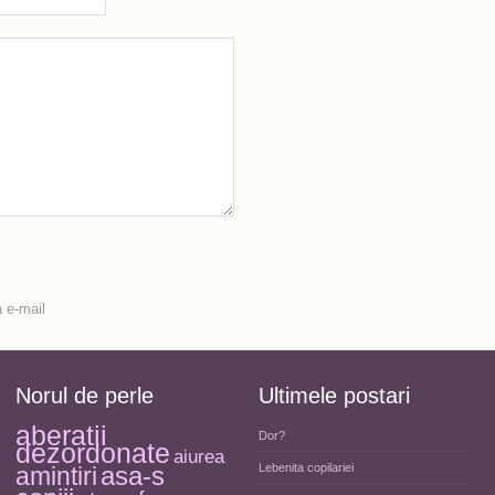
 e-mail
Norul de perle
Ultimele postari
aberatii
Dor?
dezordonate
aiurea
asa-s
Lebenita copilariei
amintiri