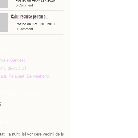
Posted on Feb - 21 - 2020
0 Comment
Calm: resurse pentru o...
Posted on Oct - 30 - 2019
0 Comment
ere
al Media RozSauNu
ritati
atii la nunti isi vor cere vecinii de la