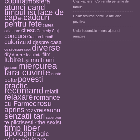
copiii
atmosfera
Cluj: Fathers | Conferinta pe teme de
atunci cand
familie
timpul isi face de
cap
cadouri
Calm: resurse pentru o atitudine
bio
pentru fete
pozitiva
cartea
citesc
calatoare
Comedy Cluj
Uleiuri esentiale – intre ajutor si
concurs
Craciun fericit!
amagire
culori
cu si despre casa
diverse
cu si despre copii
diy
film
durere
facultate
iubire
La multi ani
miercurea
launiaurt
fara cuvinte
nunta
povesti
pofte
practic
recomand
relatii
relaxare
romance
rosu
cu Farmec
aprins
rozvreisaunu
senzatii tari
superblog
the sexist
te plictisesti?
timp liber
tipologii
tragic
visare