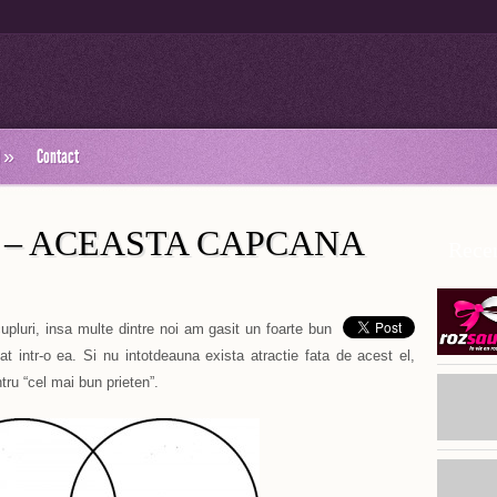
»
Contact
 – ACEASTA CAPCANA
Recen
cupluri, insa multe dintre noi am gasit un foarte bun
at intr-o ea. Si nu intotdeauna exista atractie fata de acest el,
tru “cel mai bun prieten”.