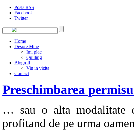
Posts RSS
Facebook
Twitter
Home
Despre Mine
Imi plac
Quilling
Blogroll
Vin in vizita
Contact
Preschimbarea permisul
… sau o alta modalitate 
profitand de pe urma oameni