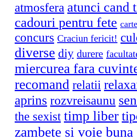
atunci cand t
atmosfera
cadouri pentru fete
cart
concurs
cul
Craciun fericit!
diverse
diy
durere
facultat
miercurea fara cuvint
recomand
relaxa
relatii
sen
aprins
rozvreisaunu
timp liber
tip
the sexist
zambete si voie buna