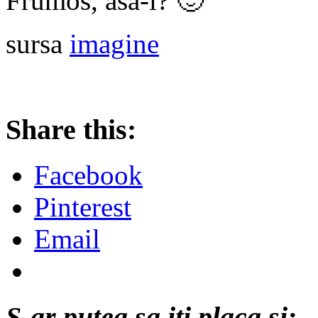
Frumos, asa-i? 🙂
sursa
imagine
Share this:
Facebook
Pinterest
Email
S-ar putea sa iti placa si: