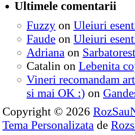
Ultimele comentarii
Fuzzy
on
Uleiuri esent
Faude
on
Uleiuri esent
Adriana
on
Sarbatorest
Catalin
on
Lebenita cop
Vineri recomandam art
si mai OK :)
on
Gandest
Copyright © 2026
RozSau
Tema Personalizata
de
Rozs