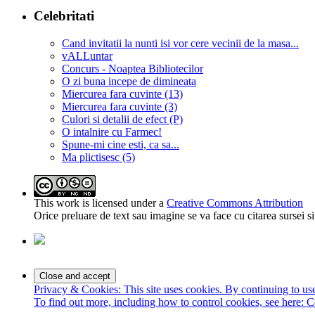
Celebritati
Cand invitatii la nunti isi vor cere vecinii de la masa...
vALLuntar
Concurs - Noaptea Bibliotecilor
O zi buna incepe de dimineata
Miercurea fara cuvinte (13)
Miercurea fara cuvinte (3)
Culori si detalii de efect (P)
O intalnire cu Farmec!
Spune-mi cine esti, ca sa...
Ma plictisesc (5)
This work is licensed under a
Creative Commons Attribution
Orice preluare de text sau imagine se va face cu citarea sursei 
Privacy & Cookies: This site uses cookies. By continuing to use 
To find out more, including how to control cookies, see here:
C