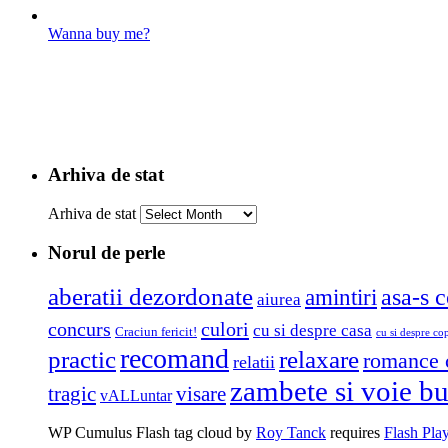
Wanna buy me?
Arhiva de stat
Arhiva de stat
Norul de perle
aberatii dezordonate
amintiri
asa-s c
aiurea
concurs
culori
cu si despre casa
Craciun fericit!
cu si despre cop
recomand
practic
relaxare
romance 
relatii
zambete si voie b
tragic
visare
vALLuntar
WP Cumulus Flash tag cloud by
Roy Tanck
requires
Flash Pla