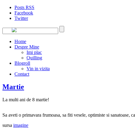
Posts RSS
Facebook
Twitter
Home
Despre Mine
Imi plac
Quilling
Blogroll
Vin in vizita
Contact
Martie
La multi ani de 8 martie!
Sa aveti o primavara frumoasa, sa fiti vesele, optimiste si sanatoase, c
sursa
imagine