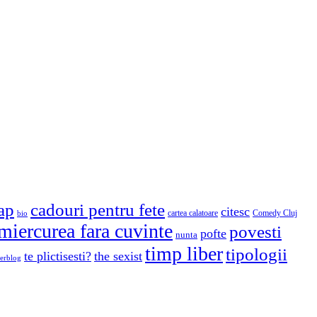
cap
cadouri pentru fete
citesc
cartea calatoare
Comedy Cluj
bio
miercurea fara cuvinte
povesti
pofte
nunta
timp liber
tipologii
te plictisesti?
the sexist
erblog