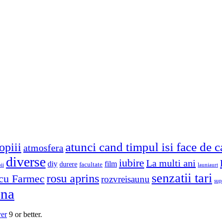
atunci cand timpul isi face de 
opiii
atmosfera
diverse
iubire
La multi ani
diy
film
durere
facultate
ii
launiaurt
senzatii tari
rosu aprins
cu Farmec
rozvreisaunu
sup
una
yer
9 or better.