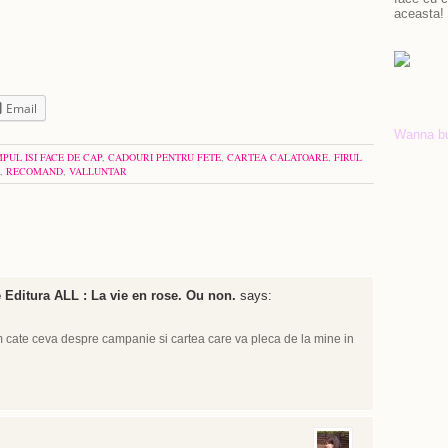
aceasta!
Email
Wanna b
PUL ISI FACE DE CAP
,
CADOURI PENTRU FETE
,
CARTEA CALATOARE
,
FIRUL
,
RECOMAND
,
VALLUNTAR
e Editura ALL : La vie en rose. Ou non.
says:
 cate ceva despre campanie si cartea care va pleca de la mine in