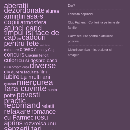
aberatii
Dor?
dezordonate
aiurea
asa-s
Lebenita copilariei
amintiri
copiii
atmosfera
Cluj: Fathers | Conferinta pe teme de
atunci cand
familie
timpul isi face de
cap
cadouri
Calm: resurse pentru o atitudine
bio
pentru fete
pozitiva
cartea
citesc
calatoare
Comedy Cluj
Uleiuri esentiale – intre ajutor si
concurs
Craciun fericit!
amagire
culori
cu si despre casa
diverse
cu si despre copii
diy
film
durere
facultate
iubire
La multi ani
miercurea
launiaurt
fara cuvinte
nunta
povesti
pofte
practic
recomand
relatii
relaxare
romance
rosu
cu Farmec
aprins
rozvreisaunu
senzatii tari