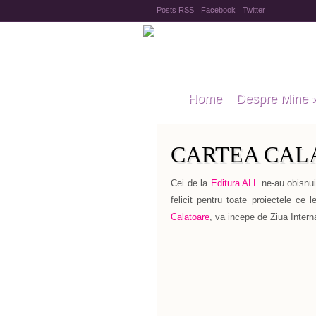
Posts RSS
Facebook
Twitter
Home
Despre Mine
CARTEA CAL
Cei de la
Editura ALL
ne-au obisnuit 
felicit pentru toate proiectele ce 
Calatoare
, va incepe de Ziua Interna