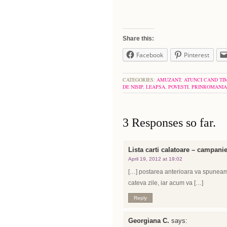
Share this:
Facebook
Pinterest
CATEGORIES:
AMUZANT
,
ATUNCI CAND TIM
DE NISIP
,
LEAPSA
,
POVESTI
,
PRINROMANIA
3 Responses so far.
Lista carti calatoare – campani
April 19, 2012 at 19:02
[…] postarea anterioara va spuneam
cateva zile, iar acum va […]
Reply
Georgiana C.
says: