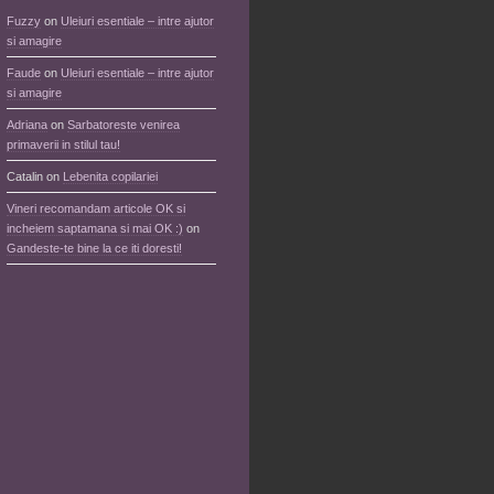
Fuzzy
on
Uleiuri esentiale – intre ajutor
si amagire
Faude
on
Uleiuri esentiale – intre ajutor
si amagire
Adriana
on
Sarbatoreste venirea
primaverii in stilul tau!
Catalin
on
Lebenita copilariei
Vineri recomandam articole OK si
incheiem saptamana si mai OK :)
on
Gandeste-te bine la ce iti doresti!