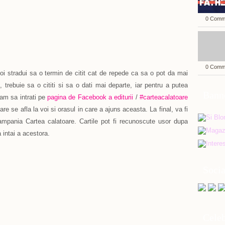
0 Comm
0 Comm
i stradui sa o termin de citit cat de repede ca sa o pot da mai
u, trebuie sa o cititi si sa o dati mai departe, iar pentru a putea
Bann
gam sa intrati pe
pagina de Facebook a editurii
/
#carteacalatoare
 care se afla la voi si orasul in care a ajuns aceasta. La final, va fi
 campania Cartea calatoare. Cartile pot fi recunoscute usor dupa
a intai a acestora.
Soci
Celeb