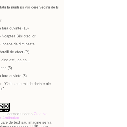
atii la nunti isi vor cere vecinii de la
r
 fara cuvinte (13)
 Noaptea Bibliotecilor
a incepe de dimineata
detalii de efect (P)
cine esti, ca sa...
sesc (5)
 fara cuvinte (3)
: "Cele zece mii de dorinte ale
ui"
 is licensed under a
Creative
Attribution
luare de text sau imagine se va
itarea sursei si un LINK catre