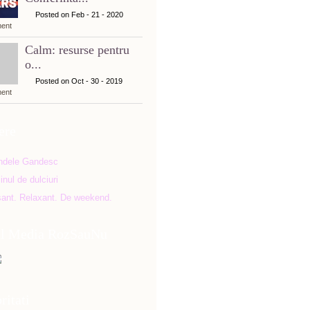
Posted on Feb - 21 - 2020
ent
Calm: resurse pentru
o...
Posted on Oct - 30 - 2019
ent
ere
al Media RozSauNu
ritati