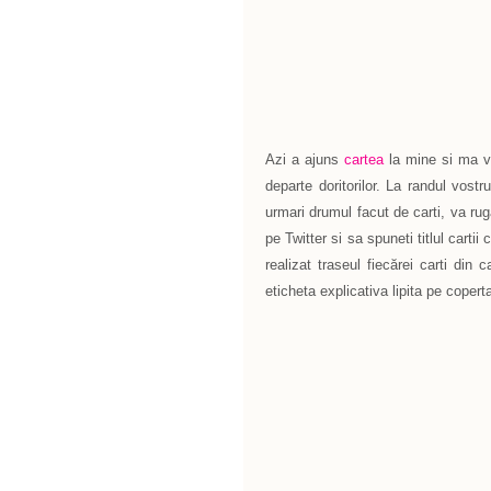
Azi a ajuns
cartea
la mine si ma vo
departe doritorilor. La randul vostr
urmari drumul facut de carti, va ru
pe Twitter si sa spuneti titlul cartii
realizat traseul fiecărei carti din
eticheta explicativa lipita pe copert