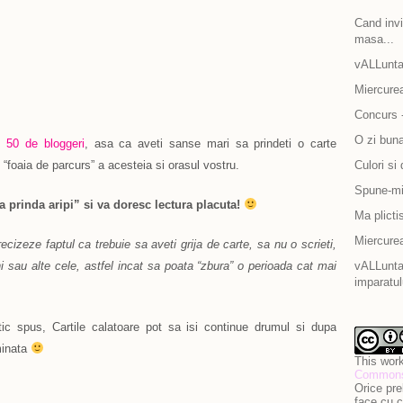
Cand invit
masa...
vALLunta
Miercurea
Concurs -
O zi bun
si
50 de bloggeri
, asa ca aveti sanse mari sa prindeti o carte
 “foaia de parcurs” a acesteia si orasul vostru.
Culori si 
Spune-mi 
“sa prinda aripi” si va doresc lectura placuta!
Ma plicti
Miercurea
cizeze faptul ca trebuie sa aveti grija de carte, sa nu o scrieti,
ini sau alte cele, astfel incat sa poata “zbura” o perioada cat mai
vALLuntar
imparatul
tic spus, Cartile calatoare pot sa isi continue drumul si dupa
minata
This work
Commons 
Orice pre
face cu c