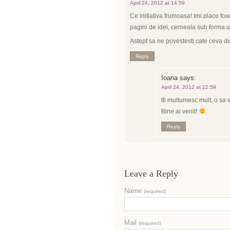
April 24, 2012 at 14:59
Ce initiativa frumoasa! Imi place fo
pagini de idei, cerneala sub forma u
Astept sa ne povestesti cate ceva din
Reply
Ioana
says:
April 24, 2012 at 22:59
Iti multumesc mult, o sa 
Bine ai venit!
Reply
Leave a Reply
Name
(required)
Mail
(required)