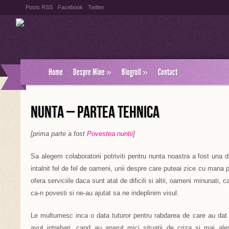
Posts RSS
Facebook
Twitter
Home
Despre Mine
»
Blogroll
»
Contact
NUNTA – PARTEA TEHNICA
[prima parte a fost
Povestea nuntii
]
Sa alegem colaboratorii potriviti pentru nunta noastra a fost una di
intalnit fel de fel de oameni, unii despre care puteai zice cu mana 
ofera serviciile daca sunt atat de dificili si altii, oameni minunati,
ca-n povesti si ne-au ajutat sa ne indeplinim visul.
Le multumesc inca o data tuturor pentru rabdarea de care au da
avut intrebari, cand au aparut mici situatii de criza si mai a