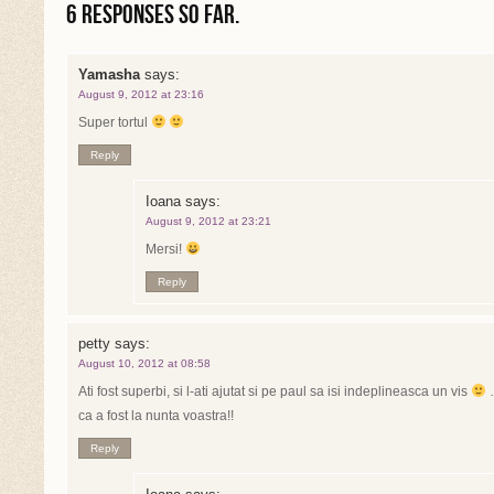
6 Responses so far.
Yamasha
says:
August 9, 2012 at 23:16
Super tortul
Reply
Ioana
says:
August 9, 2012 at 23:21
Mersi!
Reply
petty
says:
August 10, 2012 at 08:58
Ati fost superbi, si l-ati ajutat si pe paul sa isi indeplineasca un vis
…
ca a fost la nunta voastra!!
Reply