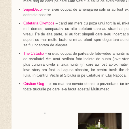
mare ring de dans pe care l-am vazut la salile de evenimente / r
SuperDecor
– ei s-au ocupat de amenajarea salii si au fost extr
cerintele noastre.
Cofetaria Olympos
– cand am mers cu poza unui tort la ei, mi-a
mi-l doresc, comparativ cu alte cofetarii care au strambat pu
vreau. Pe de alta parte, ei au fost singurii care n-au incercat
suport cu mai multe brate si mi-au oferit spre degustare sufici
sa fiu incantata de alegere!
The 1’studio
– ei s-au ocupat de partea de foto-video a nuntii n
de rezultate! Am avut sedinta foto inainte de nunta (love stor
plus cununia civila si ziua nuntii (in care au fost aproximativ
love story am fost la Laguna albastra, iar pentru trash the d
Iulia, in Centrul Vechi al Sibiului si pe Cetatuie in Cluj Napoca.
Cristian Gog
– el nu mai are nevoie de nici o prezentare, iar inv
toate trucurile pe care le-a facut acesta! Multumesc!