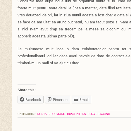
Concluzia mea dupa noua luni de organizat nunta si in urma ev
foarte mult pentru toate detaliile (insa a meritat, date fiind rezult
vreo douazeci de ori, iar in ziua nuntii acesta a fost doar o data si 
se face ca am uitat sa arunc buchetul, nu am facut poze si n-am 
si nici n-am avut timp sa trecem pe la mese sa ciocnim cu invit
acoperit aceasta ultima parte :-D).
Le multumesc mult inca o data colaboratorilor pentru tot si
profesionalismul lor! Iar daca aveti nevoie de date de contact ale
trimiteti-mi un mail si va ajut cu drag.
Share this:
Facebook
Pinterest
Email
CATEGORIES:
NUNTA
,
RECOMAND
,
ROSU INTENS
,
ROZVREISAUNU