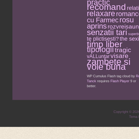
practic
recomand
relati
relaxare
romanc
rosu
cu Farmec
aprins
rozvreisau
senzatii tari
superb
the sexi
te plictisesti?
timp liber
tipologii
tragic
visare
vALLuntar
zambete si
voie buna
WP Cumulus Flash tag cloud by
R
Tanck
requires
Flash Player
9 or
better.
Copyright © 20
Tema 