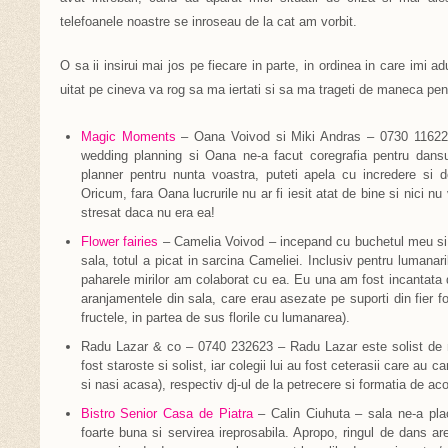
telefoanele noastre se inroseau de la cat am vorbit.
O sa ii insirui mai jos pe fiecare in parte, in ordinea in care imi 
uitat pe cineva va rog sa ma iertati si sa ma trageti de maneca pent
Magic Moments
– Oana Voivod si Miki Andras – 0730 116223
wedding planning si Oana ne-a facut coregrafia pentru dansu
planner pentru nunta voastra, puteti apela cu incredere si d
Oricum, fara Oana lucrurile nu ar fi iesit atat de bine si nici 
stresat daca nu era ea!
Flower fairies
– Camelia Voivod – incepand cu buchetul meu si p
sala, totul a picat in sarcina Cameliei. Inclusiv pentru lumanari
paharele mirilor am colaborat cu ea. Eu una am fost incantata de 
aranjamentele din sala, care erau asezate pe suporti din fier for
fructele, in partea de sus florile cu lumanarea).
Radu Lazar & co – 0740 232623 – Radu Lazar este solist de m
fost staroste si solist, iar colegii lui au fost ceterasii care au ca
si nasi acasa), respectiv dj-ul de la petrecere si formatia de a
Bistro Senior Casa de Piatra
– Calin Ciuhuta – sala ne-a pla
foarte buna si servirea ireprosabila. Apropo, ringul de dans ar