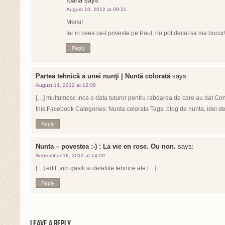
Ioana
says:
August 10, 2012 at 09:31
Mersi!
Iar in ceea ce-l priveste pe Paul, nu pot decat sa ma bucur
Reply
Partea tehnică a unei nunţi | Nuntă colorată
says:
August 14, 2012 at 12:08
[…] multumesc inca o data tuturor pentru rabdarea de care au dat C
this:Facebook Categories: Nunta colorata Tags: blog de nunta, idei de
Reply
Nunta – povestea :-) : La vie en rose. Ou non.
says:
September 18, 2012 at 14:09
[…] edit: aici gasiti si detaliile tehnice ale […]
Reply
Leave a Reply