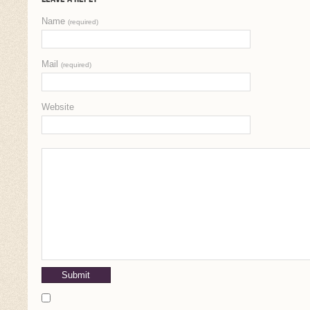
Name
(required)
Mail
(required)
Website