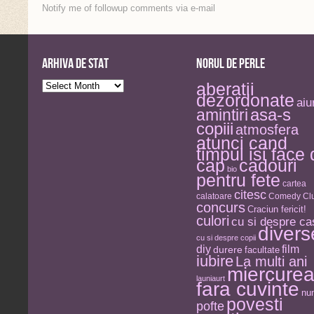
Notify me of followup comments via e-mail
Arhiva de stat
Norul de perle
Arhiva
aberatii
de
dezordonate
stat
aiu
asa-s
amintiri
copiii
atmosfera
atunci cand
timpul isi face
cap
cadouri
bio
pentru fete
cartea
citesc
calatoare
Comedy Clu
concurs
Craciun fericit!
culori
cu si despre ca
divers
cu si despre copii
diy
film
durere
facultate
iubire
La multi ani
miercure
launiaurt
fara cuvinte
nu
povesti
pofte