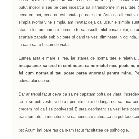
putut indeplini sau pe care incearca sa il transforme in realitate
ceea ce faci, ceea ce esti, viata pe care o ai. Asta ca alternativ
simpla (vorba vine simpla, am invatat deja ca lucrurile simple sunt
stau in lucruri marunte: opreste-te sa asculti trilul pasarelelor, sa 
scartaie zapada sub picioare si cand te vezi dimineata in oglinda, p
in care sa te bucuri de viata.
Lumea asta e mare si rea, iar starea de normalitate e relativa.
incapatanez sa cred in continuare ca normalul meu poate nu e l
fel cum normalul tau poate parea anormal pentru mine.
Pe
adevarului suprem!
Dar ar trebui facut ceva ca sa ne capatam pofta de viata, increder
ce ni se potriveste si de a-i permite celui de langa noi sa faca c
credem noi ca i se potriveste! E prea deprimant sa vezi fete posom
transformate in monotonie si oameni care sufera ca nu pot face cee
ps: Acum imi pare rau ca n-am facut facultatea de psihologie…