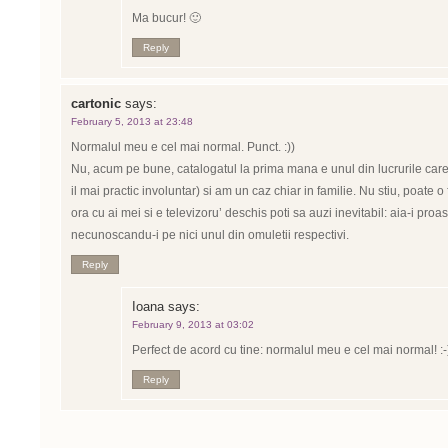
Ma bucur! 🙂
Reply
cartonic
says:
February 5, 2013 at 23:48
Normalul meu e cel mai normal. Punct. :))
Nu, acum pe bune, catalogatul la prima mana e unul din lucrurile car
il mai practic involuntar) si am un caz chiar in familie. Nu stiu, poate o 
ora cu ai mei si e televizoru’ deschis poti sa auzi inevitabil: aia-i proa
necunoscandu-i pe nici unul din omuletii respectivi.
Reply
Ioana
says:
February 9, 2013 at 03:02
Perfect de acord cu tine: normalul meu e cel mai normal! :-
Reply