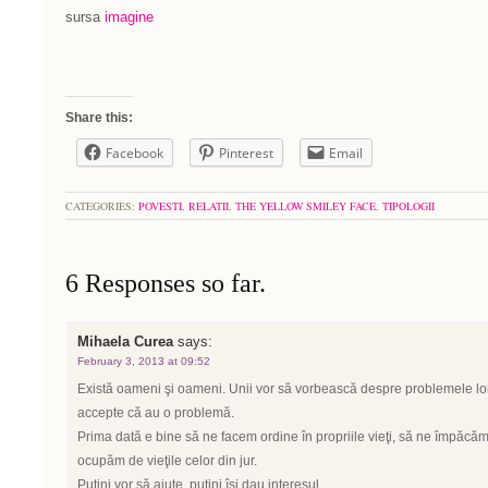
sursa
imagine
Share this:
Facebook
Pinterest
Email
CATEGORIES:
POVESTI
,
RELATII
,
THE YELLOW SMILEY FACE
,
TIPOLOGII
6 Responses so far.
Mihaela Curea
says:
February 3, 2013 at 09:52
Există oameni şi oameni. Unii vor să vorbească despre problemele lor şi
accepte că au o problemă.
Prima dată e bine să ne facem ordine în propriile vieţi, să ne împăcă
ocupăm de vieţile celor din jur.
Puţini vor să ajute, puţini îşi dau interesul.