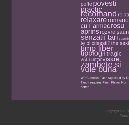
povesti
pofte
practic
recomand
relati
relaxare
romanc
rosu
cu Farmec
aprins
rozvreisau
senzatii tari
superb
the sexi
te plictisesti?
timp liber
tipologii
tragic
visare
vALLuntar
zambete si
voie buna
WP Cumulus Flash tag cloud by
R
Tanck
requires
Flash Player
9 or
better.
Copyright © 20
Tema 