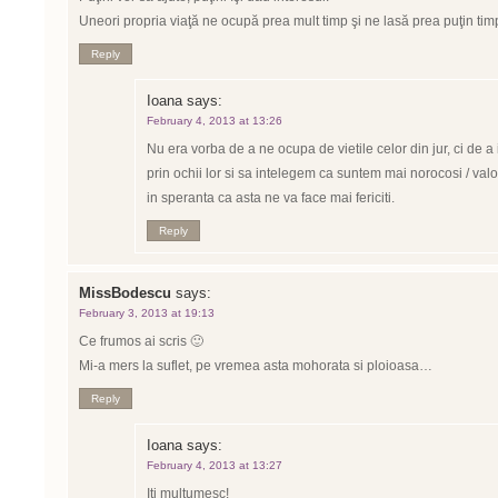
Uneori propria viaţă ne ocupă prea mult timp şi ne lasă prea puţin timp
Reply
Ioana
says:
February 4, 2013 at 13:26
Nu era vorba de a ne ocupa de vietile celor din jur, ci de a
prin ochii lor si sa intelegem ca suntem mai norocosi / valor
in speranta ca asta ne va face mai fericiti.
Reply
MissBodescu
says:
February 3, 2013 at 19:13
Ce frumos ai scris 🙂
Mi-a mers la suflet, pe vremea asta mohorata si ploioasa…
Reply
Ioana
says:
February 4, 2013 at 13:27
Iti multumesc!