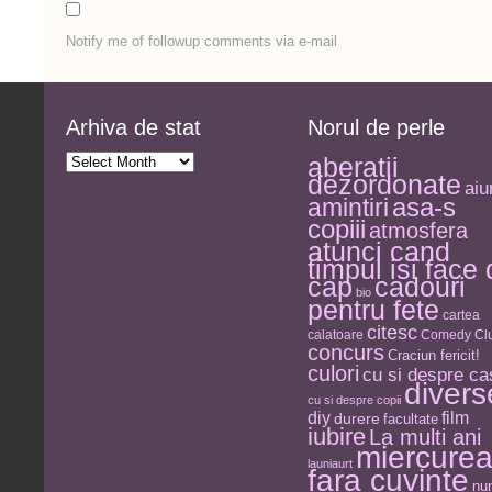
Notify me of followup comments via e-mail
Arhiva de stat
Norul de perle
Arhiva
aberatii
de
dezordonate
stat
aiu
asa-s
amintiri
copiii
atmosfera
atunci cand
timpul isi face
cap
cadouri
bio
pentru fete
cartea
citesc
calatoare
Comedy Clu
concurs
Craciun fericit!
culori
cu si despre ca
divers
cu si despre copii
diy
film
durere
facultate
iubire
La multi ani
miercure
launiaurt
fara cuvinte
nu