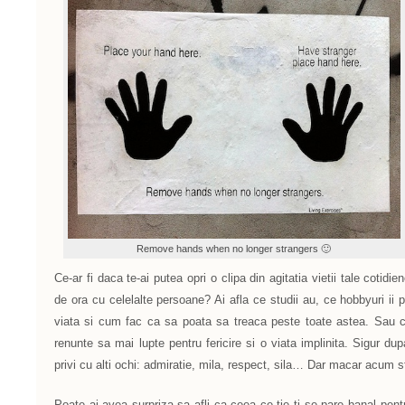
Remove hands when no longer strangers 🙂
Ce-ar fi daca te-ai putea opri o clipa din agitatia vietii tale cotidi
de ora cu celelalte persoane? Ai afla ce studii au, ce hobbyuri ii p
viata si cum fac ca sa poata sa treaca peste toate astea. Sau c
renunte sa mai lupte pentru fericire si o viata implinita. Sigur d
privi cu alti ochi: admiratie, mila, respect, sila… Dar macar acum s
Poate ai avea surpriza sa afli ca ceea ce tie ti se pare banal pentr