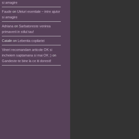
si amagire
Faude
on
Uleiuri esentiale – intre ajutor
si amagire
Adriana
on
Sarbatoreste venirea
primaverii in stilul tau!
Catalin
on
Lebenita copilariei
Vineri recomandam articole OK si
incheiem saptamana si mai OK :)
on
Gandeste-te bine la ce iti doresti!