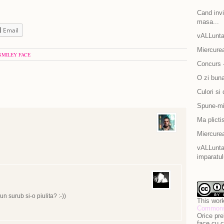
Cand invit
masa...
Email
vALLunta
Miercurea
SMILEY FACE
Concurs -
O zi bun
Culori si 
Spune-mi 
Ma plicti
Miercurea
vALLuntar
imparatul
n surub si-o piulita? :-))
This work
Commons 
Orice pre
face cu c