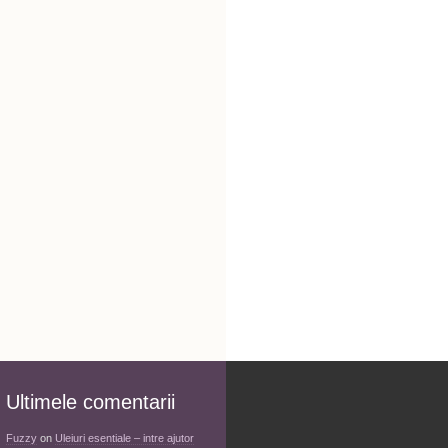
Ultimele comentarii
Fuzzy
on
Uleiuri esentiale – intre ajutor