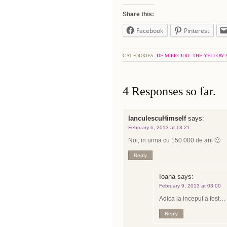
Share this:
Facebook
Pinterest
CATEGORIES:
DE MIERCURI
,
THE YELLOW 
4 Responses so far.
IanculescuHimself
says:
February 6, 2013 at 13:21
Noi, in urma cu 150.000 de ani 🙂
Reply
Ioana
says:
February 9, 2013 at 03:00
Adica la inceput a fost… u
Reply