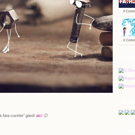
0 Comm
0 Comm
Bann
Soci
a fara cuvinte” gasiti
aici
🙂
Celeb