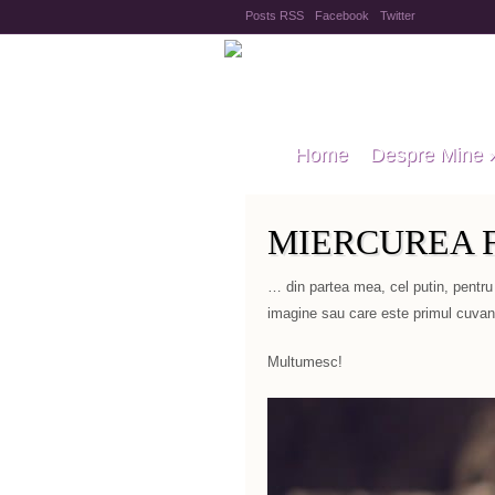
Posts RSS
Facebook
Twitter
Home
Despre Mine
MIERCUREA F
… din partea mea, cel putin, pentru
imagine sau care este primul cuvant
Multumesc!