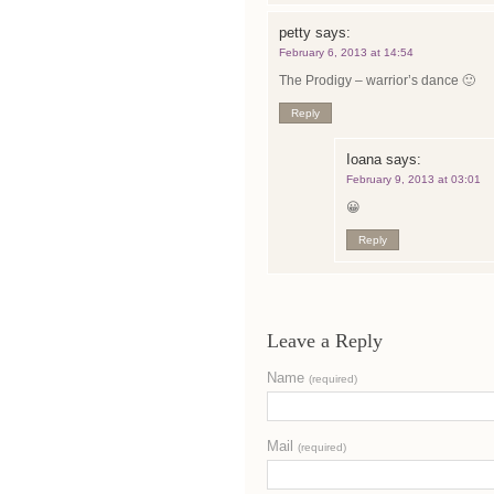
petty
says:
February 6, 2013 at 14:54
The Prodigy – warrior’s dance 🙂
Reply
Ioana
says:
February 9, 2013 at 03:01
😀
Reply
Leave a Reply
Name
(required)
Mail
(required)