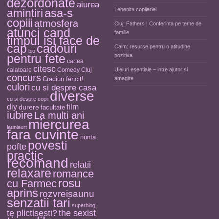
dezordonate
aiurea
asa-s
Lebenita copilariei
amintiri
copiii
atmosfera
Cluj: Fathers | Conferinta pe teme de
atunci cand
familie
timpul isi face de
cap
cadouri
Calm: resurse pentru o atitudine
bio
pentru fete
pozitiva
cartea
citesc
calatoare
Comedy Cluj
Uleiuri esentiale – intre ajutor si
concurs
Craciun fericit!
amagire
culori
cu si despre casa
diverse
cu si despre copii
diy
film
durere
facultate
iubire
La multi ani
miercurea
launiaurt
fara cuvinte
nunta
povesti
pofte
practic
recomand
relatii
relaxare
romance
rosu
cu Farmec
aprins
rozvreisaunu
senzatii tari
superblog
the sexist
te plictisesti?