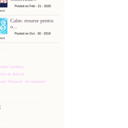
Posted on Feb - 21 - 2020
ent
Calm: resurse pentru
o...
Posted on Oct - 30 - 2019
ent
ere
al Media RozSauNu
ritati