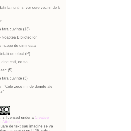
atii la nunti isi vor cere vecinii de la
r
 fara cuvinte (13)
 Noaptea Bibliotecilor
a incepe de dimineata
detalii de efect (P)
cine esti, ca sa...
sesc (5)
 fara cuvinte (3)
: "Cele zece mii de dorinte ale
ui"
 is licensed under a
Creative
Attribution
luare de text sau imagine se va
itarea sursei si un LINK catre