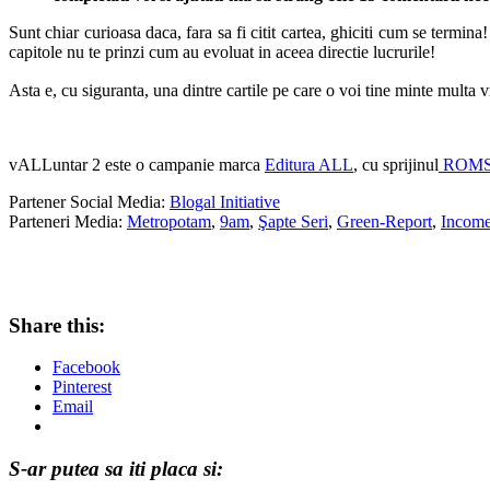
Sunt chiar curioasa daca, fara sa fi citit cartea, ghiciti cum se termina
capitole nu te prinzi cum au evoluat in aceea directie lucrurile!
Asta e, cu siguranta, una dintre cartile pe care o voi tine minte mult
vALLuntar 2 este o campanie marca
Editura ALL
, cu sprijinul
ROMS
Partener Social Media:
Blogal Initiative
Parteneri Media:
Metropotam
,
9am
,
Şapte Seri
,
Green-Report
,
Incom
Share this:
Facebook
Pinterest
Email
S-ar putea sa iti placa si: