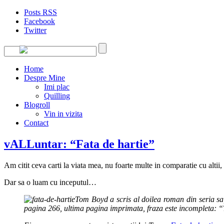
Posts RSS
Facebook
Twitter
Home
Despre Mine
Imi plac
Quilling
Blogroll
Vin in vizita
Contact
vALLuntar: “Fata de hartie”
Am citit ceva carti la viata mea, nu foarte multe in comparatie cu altii,
Dar sa o luam cu inceputul…
Tom Boyd a scris al doilea roman din seria sa, 
pagina 266, ultima pagina imprimata, fraza este incompleta: “