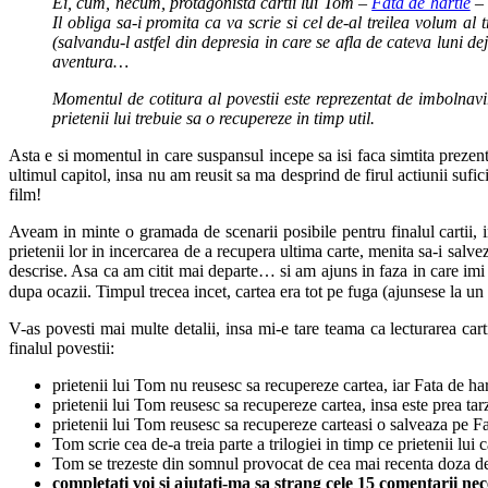
Ei, cum, necum, protagonista cartii lui Tom –
Fata de hartie
– 
Il obliga sa-i promita ca va scrie si cel de-al treilea volum al 
(salvandu-l astfel din depresia in care se afla de cateva luni d
aventura…
Momentul de cotitura al povestii este reprezentat de imbolnavir
prietenii lui trebuie sa o recupereze in timp util.
Asta e si momentul in care suspansul incepe sa isi faca simtita prezen
ultimul capitol, insa nu am reusit sa ma desprind de firul actiunii sufi
film!
Aveam in minte o gramada de scenarii posibile pentru finalul cartii, 
prietenii lor in incercarea de a recupera ultima carte, menita sa-i salv
descrise. Asa ca am citit mai departe… si am ajuns in faza in care imi 
dupa ocazii. Timpul trecea incet, cartea era tot pe fuga (ajunsese la un
V-as povesti mai multe detalii, insa mi-e tare teama ca lecturarea cart
finalul povestii:
prietenii lui Tom nu reusesc sa recupereze cartea, iar Fata de hart
prietenii lui Tom reusesc sa recupereze cartea, insa este prea tar
prietenii lui Tom reusesc sa recupereze carteasi o salveaza pe Fa
Tom scrie cea de-a treia parte a trilogiei in timp ce prietenii lui 
Tom se trezeste din somnul provocat de cea mai recenta doza de 
completati voi si ajutati-ma sa strang cele 15 comentarii nec