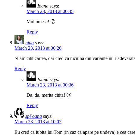
Ioana
says:
March 23, 2013 at 00:35
Multumesc! 🙂
Reply
nina
says:
March 23, 2013 at 00:26
N-am citit cartea, dar cred ca niciuna din variante nu-i adevarata. 
Reply
Ioana
says:
March 23, 2013 at 00:36
Da, da, merita citita! 🙂
Reply
spi`oana
says:
March 23, 2013 at 10:07
Eu cred ca iubita lui Tom (in caz ca apare pe undeva) e cea care 