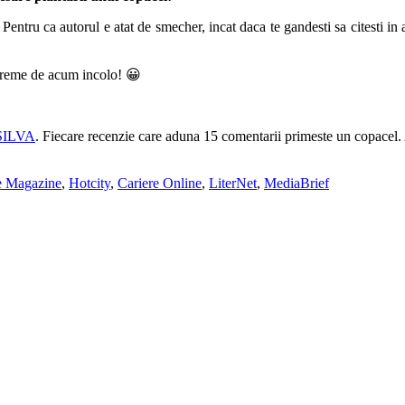
! Pentru ca autorul e atat de smecher, incat daca te gandesti sa citesti in
a vreme de acum incolo! 😀
ILVA
. Fiecare recenzie care aduna 15 comentarii primeste un copacel. 
e Magazine
,
Hotcity
,
Cariere Online
,
LiterNet
,
MediaBrief