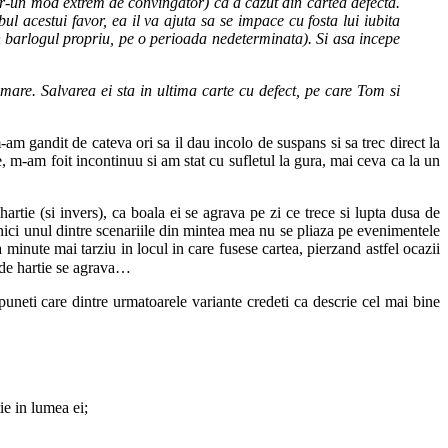
ntr-un mod extrem de convingator) ca a cazut din cartea defecta.
bul acestui favor, ea il va ajuta sa se impace cu fosta lui iubita
 in barlogul propriu, pe o perioada nedeterminata). Si asa incepe
imare. Salvarea ei sta in ultima carte cu defect, pe care Tom si
m gandit de cateva ori sa il dau incolo de suspans si sa trec direct la
e, m-am foit incontinuu si am stat cu sufletul la gura, mai ceva ca la un
tie (si invers), ca boala ei se agrava pe zi ce trece si lupta dusa de
a nici unul dintre scenariile din mintea mea nu se pliaza pe evenimentele
minute mai tarziu in locul in care fusese cartea, pierzand astfel ocazii
i de hartie se agrava…
spuneti care dintre urmatoarele variante credeti ca descrie cel mai bine
tie in lumea ei;