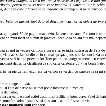
aterizeaza noaptea in casa lui Tom si reuseste sa-i explice acestuia (i
trilogiei, pentru ca ea sa poate sa se intoarca in lumea ei, iar in schim
eja, depresie care il facuse se se indoape cu somnifere si sa se retraga
ea Fetei de hartiei, fapt datorat distrugerii cartilor cu defect de impr
ta, ajungand, 50 de pagini mai tarziu, la cote alarmante. Recunosc ca m-a
cient de mult incat sa si pun in practica ideea. Asa ca am citit mai depart
insa avand in vedere ca Tom ajunsese sa se indragosteasca de Fata de har
eze viata acesteia, era din ce in ce mai apriga, ajunsesem la concluzia c
venea sa ii bat pe prietenii lui Tom pentru ca ajungeau mereu cu cateva 
 moment dat sa fie clasificata ca si o carte calatoare 😉 ), iar boala Fete
ii isi va pierde farmecul, asa ca va rog sa va dati cu parerea si sa-mi 
ie se stinge din viata;
ziu si Fata de hartie nu se mai poate intoarce in lumea ei;
ta de hartie;
cauta cartea, pacalind astfel destinul si facilitand intoarcerea Fetei de har
somnifere administrata si isi da seama ca totul fusese un vis;
esare plantarii unui copacel!