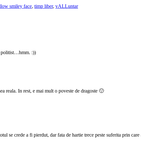
llow smiley face
,
timp liber
,
vALLuntar
e politist…hmm. :))
ea reala. In rest, e mai mult o poveste de dragoste 🙂
otul se crede a fi pierdut, dar fata de hartie trece peste suferita prin car