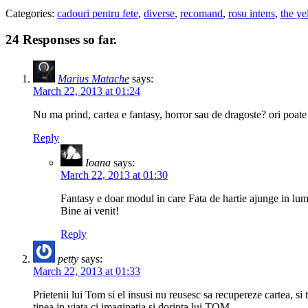
Categories:
cadouri pentru fete
,
diverse
,
recomand
,
rosu intens
,
the ye
24 Responses so far.
Marius Matache
says:
March 22, 2013 at 01:24
Nu ma prind, cartea e fantasy, horror sau de dragoste? ori poat
Reply
Ioana
says:
March 22, 2013 at 01:30
Fantasy e doar modul in care Fata de hartie ajunge in lum
Bine ai venit!
Reply
petty
says:
March 22, 2013 at 01:33
Prietenii lui Tom si el insusi nu reusesc sa recupereze cartea, si t
tinea in viata ci imaginatia si dorinta lui TOM.