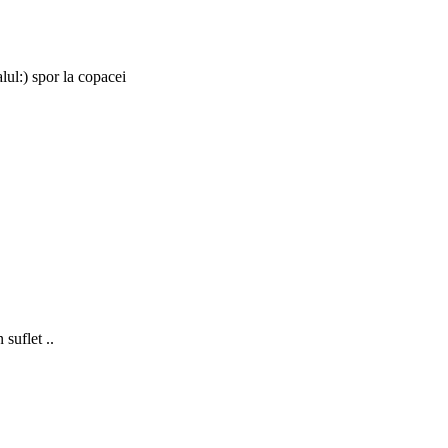
alul:) spor la copacei
 suflet ..