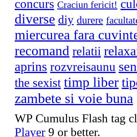
concurs
cul
Craciun fericit!
diverse
diy
durere
facultat
miercurea fara cuvint
recomand
relaxa
relatii
sen
aprins
rozvreisaunu
timp liber
tip
the sexist
zambete si voie buna
WP Cumulus Flash tag c
Player
9 or better.