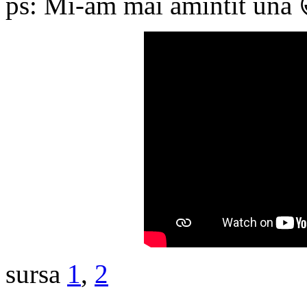
ps: Mi-am mai amintit una 
sursa
1
,
2