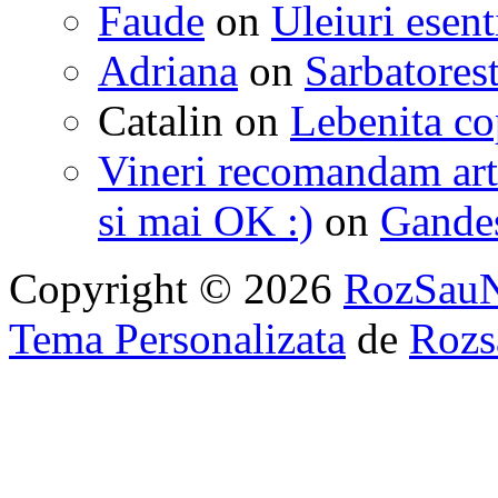
Faude
on
Uleiuri esent
Adriana
on
Sarbatorest
Catalin
on
Lebenita cop
Vineri recomandam art
si mai OK :)
on
Gandest
Copyright © 2026
RozSau
Tema Personalizata
de
Rozs