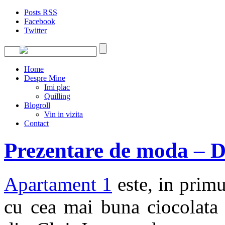
Posts RSS
Facebook
Twitter
Home
Despre Mine
Imi plac
Quilling
Blogroll
Vin in vizita
Contact
Prezentare de moda – D
Apartament 1
este, in primu
cu cea mai buna ciocolata 