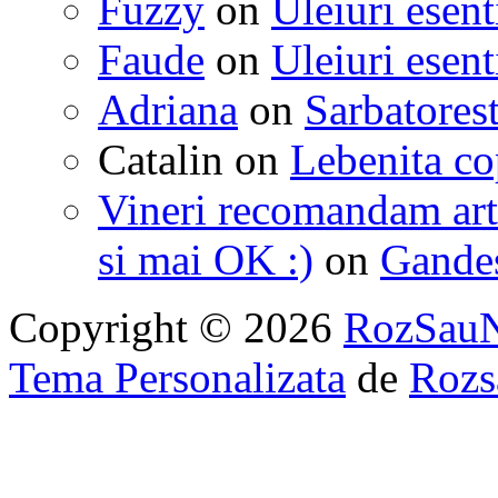
Fuzzy
on
Uleiuri esent
Faude
on
Uleiuri esent
Adriana
on
Sarbatorest
Catalin
on
Lebenita cop
Vineri recomandam art
si mai OK :)
on
Gandest
Copyright © 2026
RozSau
Tema Personalizata
de
Rozs