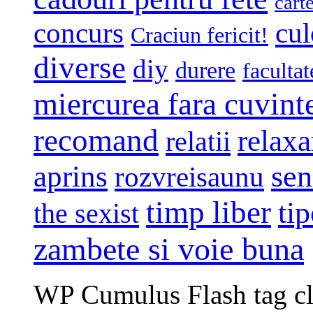
cart
concurs
cul
Craciun fericit!
diverse
diy
durere
facultat
miercurea fara cuvint
recomand
relaxa
relatii
sen
aprins
rozvreisaunu
timp liber
tip
the sexist
zambete si voie buna
WP Cumulus Flash tag c