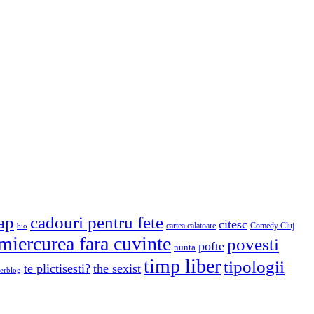
cap
cadouri pentru fete
citesc
cartea calatoare
Comedy Cluj
bio
miercurea fara cuvinte
povesti
pofte
nunta
timp liber
tipologii
te plictisesti?
the sexist
erblog