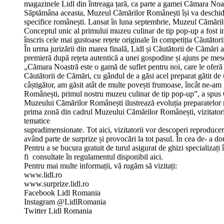
magazinele Lidl din întreaga țară, ca parte a gamei Cămara Noa
Săptămâna aceasta, Muzeul Cămărilor Românești își va deschide porț
specifice românești. Lansat în luna septembrie, Muzeul Cămărilo
Conceptul unic al primului muzeu culinar de tip pop-up a fost i
înscris cele mai gustoase rețete originale în competiția Căutător
În urma jurizării din marea finală, Lidl și Căutătorii de Cămăr
premieră după rețeta autentică a unei gospodine și ajuns pe mes
„Cămara Noastră este o gamă de suflet pentru noi, care le oferă
Căutătorii de Cămări, cu gândul de a găsi acel preparat gătit de 
câștigător, am găsit atât de multe povești frumoase, încât ne-a
Românești, primul nostru muzeu culinar de tip pop-up”, a spu
Muzeului Cămărilor Românești ilustrează evoluția preparatelor re
prima zonă din cadrul Muzeului Cămărilor Românești, vizitatorii 
tematice
supradimensionate. Tot aici, vizitatorii vor descoperi reproducer
având parte de surprize și provocări la tot pasul. În cea de- a 
Pentru a se bucura gratuit de turul asigurat de ghizi specializați
fi consultate în regulamentul disponibil aici.
Pentru mai multe informații, vă rugăm să vizitați:
www.lidl.ro
www.surprize.lidl.ro
Facebook Lidl Romania
Instagram @LidlRomania
Twitter Lidl Romania