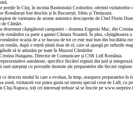
stră.
ile în Cluj, în incinta Bastionului Croitorilor, oferind vizitatorilor o 
r Românești fost deschis și în București, Sibiu și Timișoara.
nspirat de varietatea de arome autentice descoperite de Chef Florin Dumi
ii de Cămări.
i au desemnat câștigătorul campaniei – doamna Eugenia Mac, din Constanț
ele românilor ca parte a gamei Cămara Noastră. În plus, câștigătoarea a 
 românilor ocazia de a se bucura de tot ce este mai bun din bucătăria r
un român, după o rețetă știută doar de el, care să ajungă pe rafturile m
m gândit să le adunăm pe toate în Muzeul Cămărilor
s Cristina Hanganu, Director de Comunicare și CSR Lidl România.
prezentative autohtone, specifice fiecărei regiuni din țară și integrea
sunt așteptați cu poveștile ilustrate ale preparatelor din fiecare regiun
i ce descriu modul în care a evoluat, în timp, aranjarea preparatelor în f
doua zonă, vizitatorii vor putea gusta un meniu special creat de Lidl, c
 în Cluj-Napoca, toți cei interesați trebuie să se înscrie pe www.surprize.