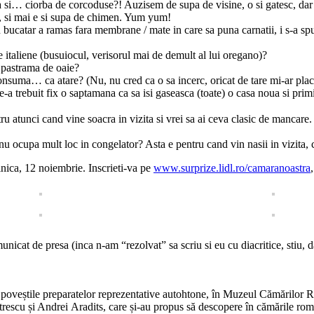
a si… ciorba de corcoduse?! Auzisem de supa de visine, o si gatesc, dar
A, si mai e si supa de chimen. Yum yum!
 bucatar a ramas fara membrane / mate in care sa puna carnatii, i s-a spu
e italiene (busuiocul, verisorul mai de demult al lui oregano)?
i pastrama de oaie?
nsuma… ca atare? (Nu, nu cred ca o sa incerc, oricat de tare mi-ar plac
-a trebuit fix o saptamana ca sa isi gaseasca (toate) o casa noua si prim
ru atunci cand vine soacra in vizita si vrei sa ai ceva clasic de mancare.
 nu ocupa mult loc in congelator? Asta e pentru cand vin nasii in vizita, 
inica, 12 noiembrie. Inscrieti-va pe
www.surprize.lidl.ro/camaranoastra
municat de presa (inca n-am “rezolvat” sa scriu si eu cu diacritice, stiu, 
e poveștile preparatelor reprezentative autohtone, în Muzeul Cămărilor R
rescu și Andrei Aradits, care și-au propus să descopere în cămările româ