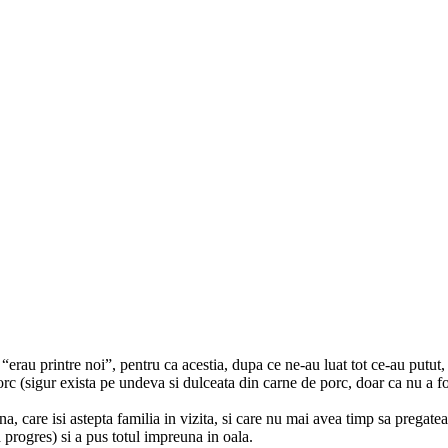
erau printre noi”, pentru ca acestia, dupa ce ne-au luat tot ce-au putut, s
porc (sigur exista pe undeva si dulceata din carne de porc, doar ca nu a 
 care isi astepta familia in vizita, si care nu mai avea timp sa pregatea
 progres) si a pus totul impreuna in oala.