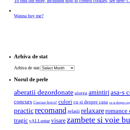
To find out more, including how to control cookies, see here:
C
Wanna buy me?
Arhiva de stat
Arhiva de stat
Norul de perle
aberatii dezordonate
amintiri
asa-s c
aiurea
concurs
culori
cu si despre casa
Craciun fericit!
cu si despre cop
recomand
practic
relaxare
romance 
relatii
zambete si voie b
tragic
visare
vALLuntar