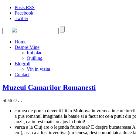
Posts RSS
Facebook
Twitter
Home
Despre Mine
Imi plac
Quilling
Blogroll
Vin in vizita
Contact
Muzeul Camarilor Romanesti
Stiati ca…
carnea de porc a devenit hit in Moldova in vremea in care turcii “
a pus romanul imaginatia la bataie si a facut tot ce-a putut din 
auzit, ca in rest toate au ajus in butoi!
varza a la Cluj are o legenda frumoasa? E despre bucatareasa Ana,
eu!), asa ca a fost inventiva (nu lenesa, desi comoditatea duce la