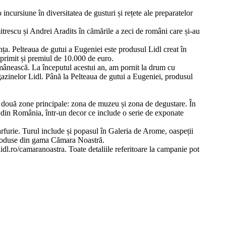
incursiune în diversitatea de gusturi și rețete ale preparatelor
trescu și Andrei Aradits în cămările a zeci de români care și-au
a. Pelteaua de gutui a Eugeniei este produsul Lidl creat în
primit și premiul de 10.000 de euro.
omânească. La începutul acestui an, am pornit la drum cu
agazinelor Lidl. Până la Pelteaua de gutui a Eugeniei, produsul
ză două zone principale: zona de muzeu și zona de degustare. În
e din România, într-un decor ce include o serie de exponate
arfurie. Turul include și popasul în Galeria de Arome, oaspeții
u produse din gama Cămara Noastră.
lidl.ro/camaranoastra. Toate detaliile referitoare la campanie pot