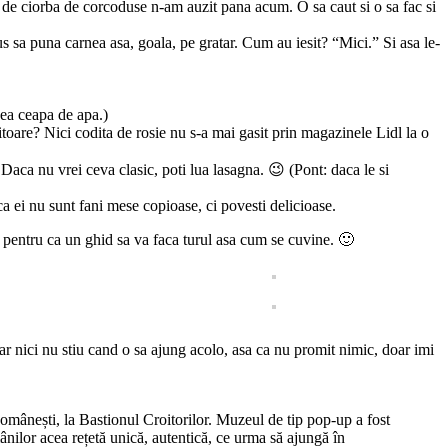
 de ciorba de corcoduse n-am auzit pana acum. O sa caut si o sa fac si
s sa puna carnea asa, goala, pe gratar. Cum au iesit? “Mici.” Si asa le-
ea ceapa de apa.)
itoare? Nici codita de rosie nu s-a mai gasit prin magazinele Lidl la o
 Daca nu vrei ceva clasic, poti lua lasagna. 😉 (Pont: daca le si
ca ei nu sunt fani mese copioase, ci povesti delicioase.
, pentru ca un ghid sa va faca turul asa cum se cuvine. 🙂
dar nici nu stiu cand o sa ajung acolo, asa ca nu promit nimic, doar imi
omânești, la Bastionul Croitorilor. Muzeul de tip pop-up a fost
nilor acea rețetă unică, autentică, ce urma să ajungă în