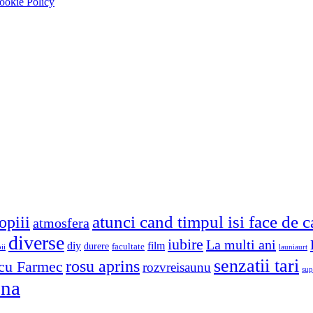
ookie Policy
atunci cand timpul isi face de 
opiii
atmosfera
diverse
iubire
La multi ani
diy
film
durere
facultate
ii
launiaurt
senzatii tari
rosu aprins
cu Farmec
rozvreisaunu
sup
una