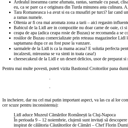
Ardealul inseamna carne afumata, rantas, sarmale cu pasat, clis
eu, ca se pare ca e originara din Turda minunea asta culinara. 
Tara Romaneasca i-a avut si ea ca musafiri pe turci? Iar cand un
a ramas numele.
Oltenia ar fi cea mai aromata zona a tarii – aici regasim influent
Babicul de la Lidl are in compozitie nu doar carne de oaie, ci s
ceapa de apa (adica ceapa rosie de Buzau) se recomanda a se co
rosiilor de Buzau comercializate prin reteaua magazinelor Lidl le
saptamana dupa ce au fost puse la vanzare.
sarmalele de la Lidl is ca la mama acasa? E solutia perfecta pent
incalzesti, mireasma se va simti in toata casa!)
cheesecakeul de la Lidl e un desert delicios, usor de preparat si
Pentru mai multe povesti, puteti vizita Bastionul Croitorilor pana dum
In incheiere, dar nu cel mai putin important aspect, va las cu al lor co
cer scuze pentru inconsistenta):
Lidl aduce Muzeul Cămărilor Românești la Cluj-Napoca
În perioada 9 – 12 noiembrie, clujenii sunt invitați să descoper
inspirat de călătoria Căutătorilor de Cămări – Chef Florin Dumit