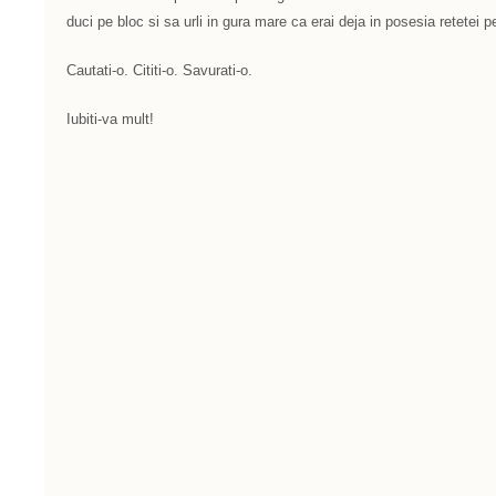
duci pe bloc si sa urli in gura mare ca erai deja in posesia retetei p
Cautati-o. Cititi-o. Savurati-o.
Iubiti-va mult!