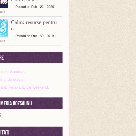
Posted on Feb - 21 - 2020
ent
Calm: resurse pentru
o...
Posted on Oct - 30 - 2019
ent
re
 Media RozSauNu
itati