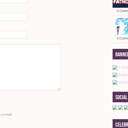
0 Comm
0 Comm
Banne
Social
 e-mail
Celebr