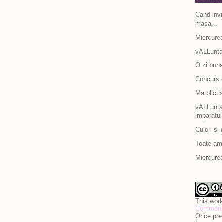
Cand invit
masa...
Miercurea
vALLunta
O zi bun
Concurs -
Ma plicti
vALLuntar
imparatul
Culori si 
Toate am 
Miercurea
This work
Commons 
Orice pre