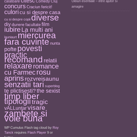
citesc
calatoare
Comedy Cluj
Uleiuri esentiale – intre ajutor si
concurs
Craciun fericit!
amagire
culori
cu si despre casa
diverse
cu si despre copii
diy
film
durere
facultate
iubire
La multi ani
miercurea
launiaurt
fara cuvinte
nunta
povesti
pofte
practic
recomand
relatii
relaxare
romance
rosu
cu Farmec
aprins
rozvreisaunu
senzatii tari
superblog
the sexist
te plictisesti?
timp liber
tipologii
tragic
visare
vALLuntar
zambete si
voie buna
WP Cumulus Flash tag cloud by
Roy
Tanck
requires
Flash Player
9 or