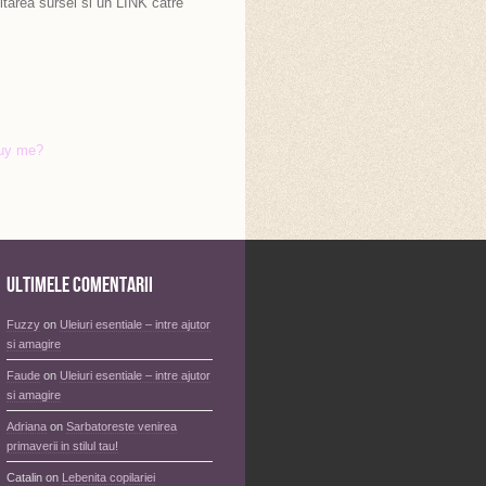
itarea sursei si un LINK catre
uy me?
Ultimele comentarii
Fuzzy
on
Uleiuri esentiale – intre ajutor
si amagire
Faude
on
Uleiuri esentiale – intre ajutor
si amagire
Adriana
on
Sarbatoreste venirea
primaverii in stilul tau!
Catalin
on
Lebenita copilariei