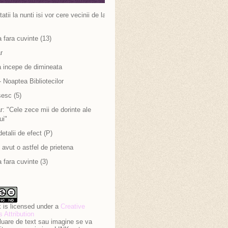
atii la nunti isi vor cere vecinii de la
 fara cuvinte (13)
r
a incepe de dimineata
 Noaptea Bibliotecilor
sesc (5)
: "Cele zece mii de dorinte ale
ui"
detalii de efect (P)
avut o astfel de prietena
 fara cuvinte (3)
 is licensed under a
Creative
Attribution
luare de text sau imagine se va