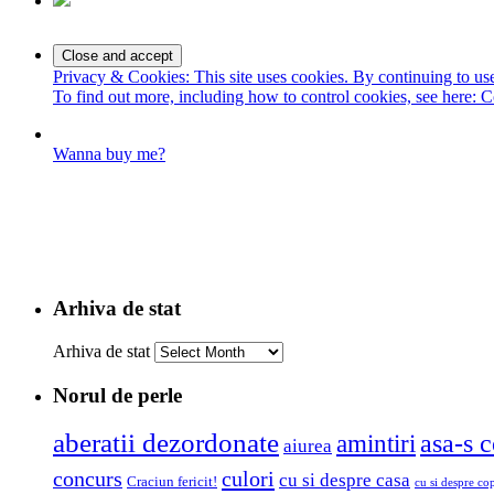
Privacy & Cookies: This site uses cookies. By continuing to use 
To find out more, including how to control cookies, see here:
C
Wanna buy me?
Arhiva de stat
Arhiva de stat
Norul de perle
aberatii dezordonate
amintiri
asa-s c
aiurea
concurs
culori
cu si despre casa
Craciun fericit!
cu si despre cop