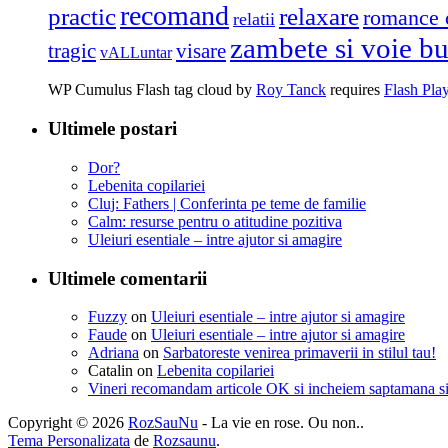
recomand
practic
relaxare
romance 
relatii
zambete si voie b
tragic
visare
vALLuntar
WP Cumulus Flash tag cloud by
Roy Tanck
requires
Flash Pla
Ultimele postari
Dor?
Lebenita copilariei
Cluj: Fathers | Conferinta pe teme de familie
Calm: resurse pentru o atitudine pozitiva
Uleiuri esentiale – intre ajutor si amagire
Ultimele comentarii
Fuzzy
on
Uleiuri esentiale – intre ajutor si amagire
Faude
on
Uleiuri esentiale – intre ajutor si amagire
Adriana
on
Sarbatoreste venirea primaverii in stilul tau!
Catalin
on
Lebenita copilariei
Vineri recomandam articole OK si incheiem saptamana s
Copyright © 2026
RozSauNu
- La vie en rose. Ou non..
Tema Personalizata
de
Rozsaunu
.