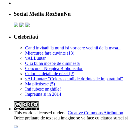
Social Media RozSauNu
Celebritati
Cand invitatii la nunti isi vor cere vecinii de la masa...
Miercurea fara cuvinte (13)
vALLuntar
O zi buna incepe de dimineata
Concurs - Noaptea Bibliotecilor
Culori si detalii de efect (P)
vALLuntar: "Cele zece mii de dorinte ale imparatului"
Ma plictisesc (5)
Imi iubesc unghiile!
Impreuna si in 2014
This work is licensed under a
Creative Commons Attribution
Orice preluare de text sau imagine se va face cu citarea sursei 