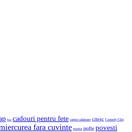
cap
cadouri pentru fete
citesc
cartea calatoare
Comedy Cluj
bio
miercurea fara cuvinte
povesti
pofte
nunta