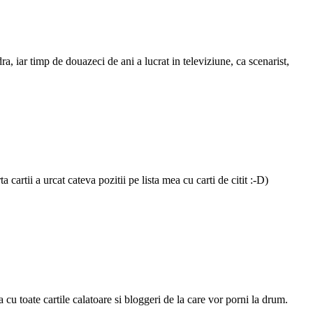
, iar timp de douazeci de ani a lucrat in televiziune, ca scenarist,
artii a urcat cateva pozitii pe lista mea cu carti de citit :-D)
cu toate cartile calatoare si bloggeri de la care vor porni la drum.