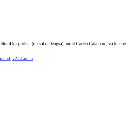
 Ultimul lor proiect (un soi de leapsa) numit Cartea Calatoare, va incepe
omand
,
vALLuntar