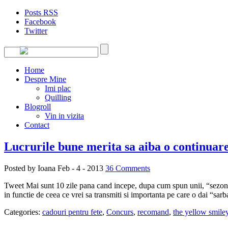
Posts RSS
Facebook
Twitter
Home
Despre Mine
Imi plac
Quilling
Blogroll
Vin in vizita
Contact
Lucrurile bune merita sa aiba o continuar
Posted by Ioana
Feb - 4 - 2013
36 Comments
Tweet Mai sunt 10 zile pana cand incepe, dupa cum spun unii, “sezonul 
in functie de ceea ce vrei sa transmiti si importanta pe care o dai “sarb
Categories:
cadouri pentru fete
,
Concurs
,
recomand
,
the yellow smile