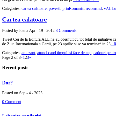
Categories:
cartea calatoare
,
povesti
,
prinRomania
,
recomand
,
vALLu
Cartea calatoare
Posted by Ioana
Apr - 19 - 2012
3 Comments
Tweet Cei de la Editura ALL ne-au obisnuit cu tot felul de initiative ce 
de Ziua Internationala a Cartii, pe 23 aprilie si se va termina* in 23
Re
Categories:
amuzant
,
atunci cand timpul isi face de cap
,
cadouri pentru
Page 2 of 3
«
1
2
3
»
Recent posts
Dor?
Posted on Sep - 4 - 2023
0 Comment
Lebenita copilariei