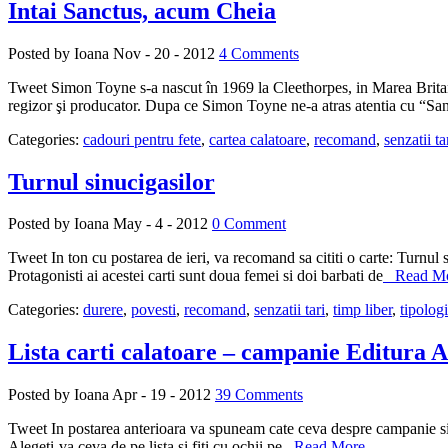
Intai Sanctus, acum Cheia
Posted by Ioana
Nov - 20 - 2012
4 Comments
Tweet Simon Toyne s-a nascut în 1969 la Cleethorpes, in Marea Britanie.
regizor şi producator. Dupa ce Simon Toyne ne-a atras atentia cu “Sa
Categories:
cadouri pentru fete
,
cartea calatoare
,
recomand
,
senzatii ta
Turnul sinucigasilor
Posted by Ioana
May - 4 - 2012
0 Comment
Tweet In ton cu postarea de ieri, va recomand sa cititi o carte: Turnul s
Protagonisti ai acestei carti sunt doua femei si doi barbati de
Read Mor
Categories:
durere
,
povesti
,
recomand
,
senzatii tari
,
timp liber
,
tipologi
Lista carti calatoare – campanie Editura 
Posted by Ioana
Apr - 19 - 2012
39 Comments
Tweet In postarea anterioara va spuneam cate ceva despre campanie si car
Alegeti-va ceva de pe lista si fiti cu ochii pe
Read More ...