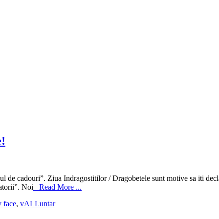
e!
de cadouri”. Ziua Indragostitilor / Dragobetele sunt motive sa iti decla
atorii”. Noi
Read More ...
y face
,
vALLuntar