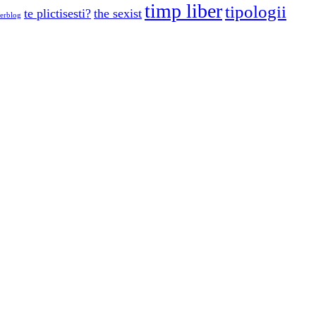
timp liber
tipologii
te plictisesti?
the sexist
erblog