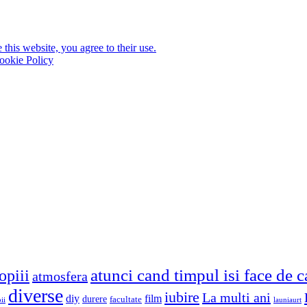
this website, you agree to their use.
ookie Policy
atunci cand timpul isi face de 
opiii
atmosfera
diverse
iubire
La multi ani
diy
film
durere
facultate
ii
launiaurt