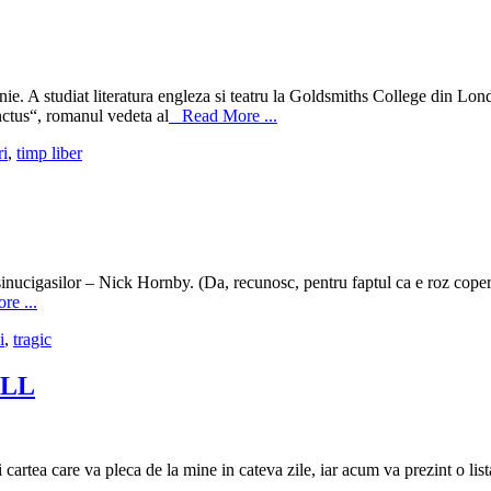
 A studiat literatura engleza si teatru la Goldsmiths College din Londra
nctus“, romanul vedeta al
Read More ...
ri
,
timp liber
inucigasilor – Nick Hornby. (Da, recunosc, pentru faptul ca e roz coperta c
e ...
i
,
tragic
ALL
tea care va pleca de la mine in cateva zile, iar acum va prezint o lista 