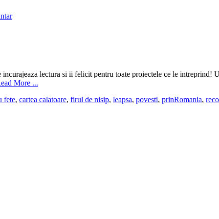
ntar
incurajeaza lectura si ii felicit pentru toate proiectele ce le intreprind!
ad More ...
 fete
,
cartea calatoare
,
firul de nisip
,
leapsa
,
povesti
,
prinRomania
,
rec