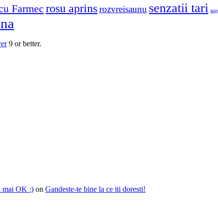
senzatii tari
rosu aprins
cu Farmec
rozvreisaunu
sup
una
yer
9 or better.
i mai OK :)
on
Gandeste-te bine la ce iti doresti!