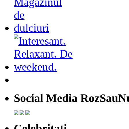
Social Media RozSauN
Celebritati