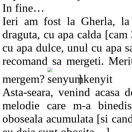
In fine…
Ieri am fost la Gherla, la
draguta, cu apa calda [cam
cu apa dulce, unul cu apa s
recomand sa mergeti. Merit
mergem?
]
Asta-seara, venind acasa d
melodie care m-a binedis
oboseala acumulata [si cand
eu deja sunt obosita…]