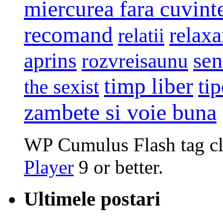
miercurea fara cuvint
recomand
relaxa
relatii
sen
aprins
rozvreisaunu
timp liber
tip
the sexist
zambete si voie buna
WP Cumulus Flash tag c
Player
9 or better.
Ultimele postari