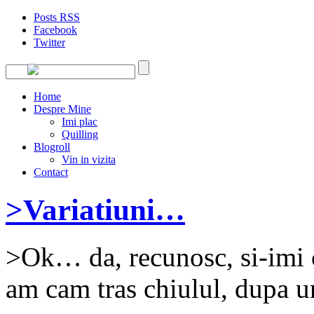
Posts RSS
Facebook
Twitter
Home
Despre Mine
Imi plac
Quilling
Blogroll
Vin in vizita
Contact
>Variatiuni…
>Ok… da, recunosc, si-imi c
am cam tras chiulul, dupa un