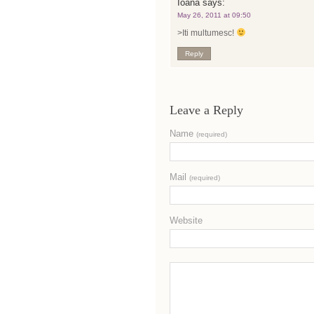
Ioana
says:
May 26, 2011 at 09:50
>Iti multumesc!
Reply
Leave a Reply
Name
(required)
Mail
(required)
Website