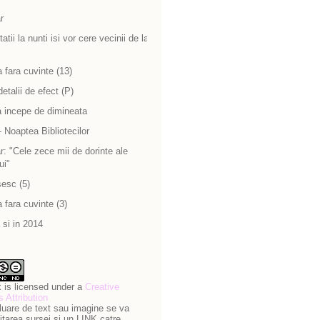
r
atii la nunti isi vor cere vecinii de la
 fara cuvinte (13)
detalii de efect (P)
a incepe de dimineata
 Noaptea Bibliotecilor
: "Cele zece mii de dorinte ale
ui"
sesc (5)
 fara cuvinte (3)
si in 2014
 is licensed under a
Creative
Attribution
luare de text sau imagine se va
itarea sursei si un LINK catre