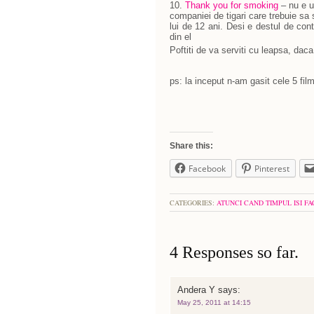
10.
Thank you for smoking
– nu e u
companiei de tigari care trebuie sa 
lui de 12 ani. Desi e destul de cont
din el
Poftiti de va serviti cu leapsa, da
ps: la inceput n-am gasit cele 5 fi
Share this:
Facebook
Pinterest
CATEGORIES:
ATUNCI CAND TIMPUL ISI FA
4 Responses so far.
Andera Y
says:
May 25, 2011 at 14:15