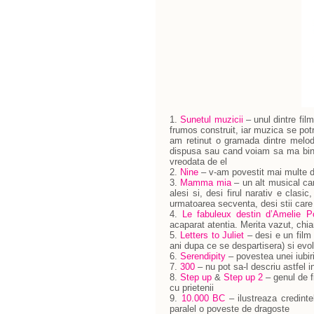
1.
Sunetul muzicii
– unul dintre film
frumos construit, iar muzica se pot
am retinut o gramada dintre melodi
dispusa sau cand voiam sa ma bine-
vreodata de el
2.
Nine
– v-am povestit mai multe de
3.
Mamma mia
– un alt musical care
alesi si, desi firul narativ e clasi
urmatoarea secventa, desi stii care 
4.
Le fabuleux destin d’Amelie P
acaparat atentia. Merita vazut, chia
5.
Letters to Juliet
– desi e un film c
ani dupa ce se despartisera) si evolu
6.
Serendipity
– povestea unei iubiri
7.
300
– nu pot sa-l descriu astfel i
8.
Step up
&
Step up 2
– genul de f
cu prietenii
9.
10.000 BC
– ilustreaza credintel
paralel o poveste de dragoste