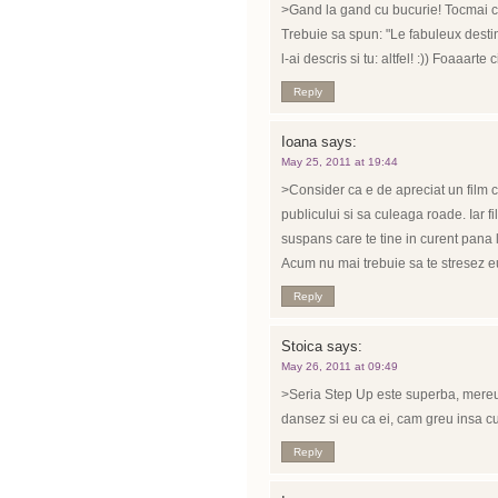
>Gand la gand cu bucurie! Tocmai ce-
Trebuie sa spun: "Le fabuleux destin
l-ai descris si tu: altfel! :)) Foaaarte
Reply
Ioana
says:
May 25, 2011 at 19:44
>Consider ca e de apreciat un film c
publicului si sa culeaga roade. Iar fil
suspans care te tine in curent pana l
Acum nu mai trebuie sa te stresez e
Reply
Stoica
says:
May 26, 2011 at 09:49
>Seria Step Up este superba, mereu 
dansez si eu ca ei, cam greu insa cu 
Reply