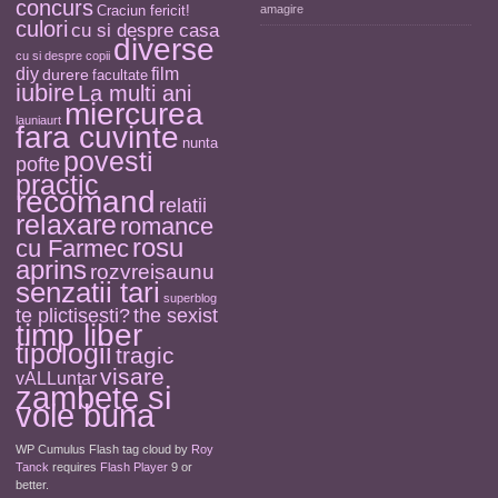
concurs
Craciun fericit!
amagire
culori
cu si despre casa
diverse
cu si despre copii
diy
film
durere
facultate
iubire
La multi ani
miercurea
launiaurt
fara cuvinte
nunta
povesti
pofte
practic
recomand
relatii
relaxare
romance
rosu
cu Farmec
aprins
rozvreisaunu
senzatii tari
superblog
the sexist
te plictisesti?
timp liber
tipologii
tragic
visare
vALLuntar
zambete si
voie buna
WP Cumulus Flash tag cloud by
Roy
Tanck
requires
Flash Player
9 or
better.