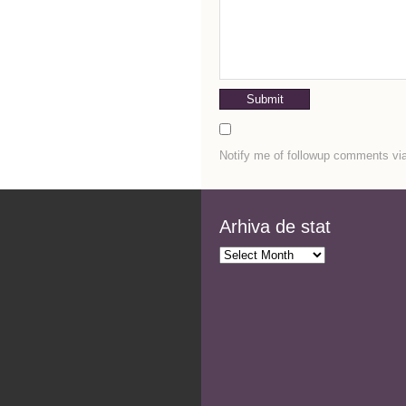
Notify me of followup comments via
Arhiva de stat
Arhiva
de
stat