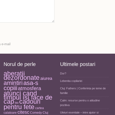
 e-mail
Norul de perle
Ultimele postari
aberatii
Dor?
dezordonate
aiurea
asa-s
Lebenita copilariei
amintiri
copiii
atmosfera
Cluj: Fathers | Conferinta pe teme de
atunci cand
familie
timpul isi face de
cap
cadouri
Calm: resurse pentru o atitudine
bio
pentru fete
pozitiva
cartea
citesc
calatoare
Comedy Cluj
Uleiuri esentiale – intre ajutor si