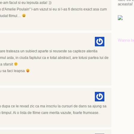
am facut si eu lepsuta asta! :))
aceasta!
 d'Amelie Poulain" l-am vazut si eu si l-as fi descris exact asa cum
 ciudat filmul…
Wanna b
are trateaza un subiect aparte si reuseste sa capteze atentia
mul asta, in ciuda faptului ca e total abstract, are totusi partea lui de
a sfarsit
u sa faci leapsa
dupa ce le revad zic ca ma inscriu la cursuri de dans sa ajung sa
timpul. Ai o lista de filme care merita vazute, foarte frumoase.