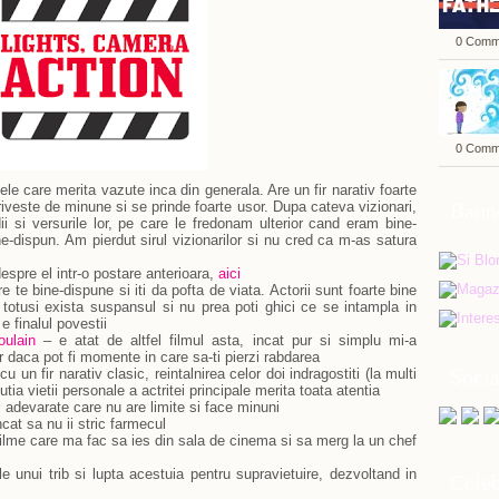
0 Comm
0 Comm
ele care merita vazute inca din generala. Are un fir narativ foarte
riveste de minune si se prinde foarte usor. Dupa cateva vizionari,
Bann
i si versurile lor, pe care le fredonam ulterior cand eram bine-
dispun. Am pierdut sirul vizionarilor si nu cred ca m-as satura
spre el intr-o postare anterioara,
aici
 te bine-dispune si iti da pofta de viata. Actorii sunt foarte bine
c, totusi exista suspansul si nu prea poti ghici ce se intampla in
e finalul povestii
oulain
– e atat de altfel filmul asta, incat pur si simplu mi-a
r daca pot fi momente in care sa-ti pierzi rabdarea
Soci
u un fir narativ clasic, reintalnirea celor doi indragostiti (la multi
tia vietii personale a actritei principale merita toata atentia
 adevarate care nu are limite si face minuni
ncat sa nu ii stric farmecul
ilme care ma fac sa ies din sala de cinema si sa merg la un chef
e unui trib si lupta acestuia pentru supravietuire, dezvoltand in
Celeb