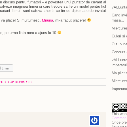
n discurs pentru fumatori – e povestea unui purtator de cuvant al
salveze imaginea firmei si care trebuie sa fie un model pentru fiul
vALLunta
rariant filmul, sunt cateva chestii ce tin de diplomatie de invatat
Cand invit
ca va place! Si multumesc,
Miruna
, mi-a facut placere!
masa...
Miercurea
lme, pe urma lista mea a ajuns la 10
Culori si 
O zi bun
Concurs -
vALLuntar
imparatul
Email
Ma plicti
Miercurea
CE DE CAP
,
RECOMAND
Impreuna 
This work
Commons 
Orice pre
face cu c