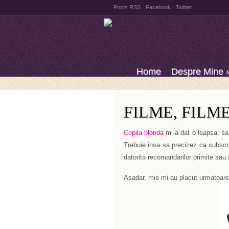
Posts RSS
Facebook
Twitter
Home
Despre Mine
FILME, FILME
Copila blonda
mi-a dat o leapsa: sa
Trebuie insa sa precizez ca subscriu 
datorita recomandarilor primite sau a
Asadar, mie mi-au placut urmatoarel