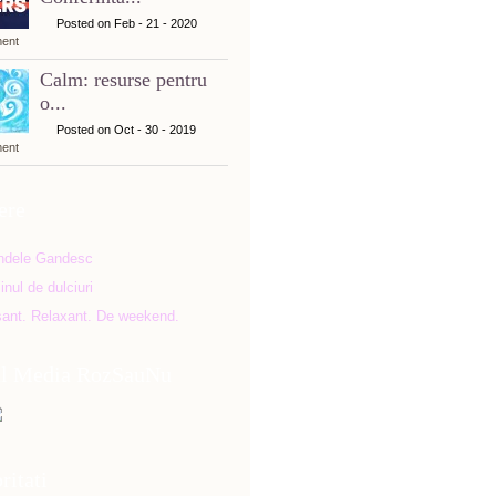
Posted on Feb - 21 - 2020
ent
Calm: resurse pentru
o...
Posted on Oct - 30 - 2019
ent
ere
al Media RozSauNu
ritati