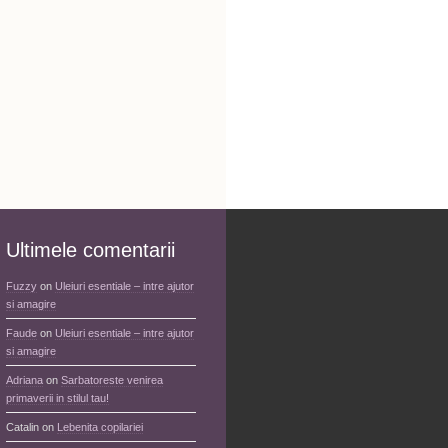
Ultimele comentarii
Fuzzy
on
Uleiuri esentiale – intre ajutor
si amagire
Faude
on
Uleiuri esentiale – intre ajutor
si amagire
Adriana
on
Sarbatoreste venirea
primaverii in stilul tau!
Catalin
on
Lebenita copilariei