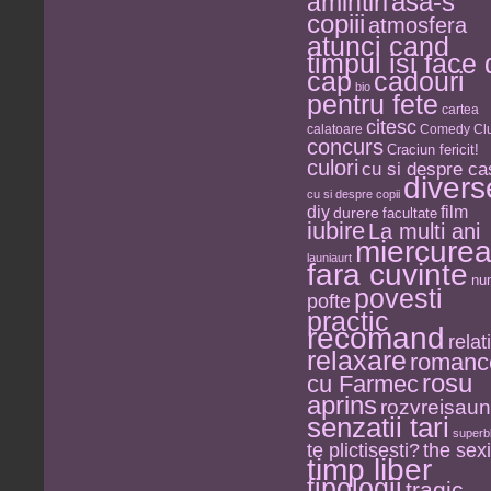
asa-s
amintiri
copiii
atmosfera
atunci cand
timpul isi face
cap
cadouri
bio
pentru fete
cartea
citesc
calatoare
Comedy Clu
concurs
Craciun fericit!
culori
cu si despre ca
divers
cu si despre copii
diy
film
durere
facultate
iubire
La multi ani
miercure
launiaurt
fara cuvinte
nu
povesti
pofte
practic
recomand
relati
relaxare
romanc
rosu
cu Farmec
aprins
rozvreisau
senzatii tari
superb
the sexi
te plictisesti?
timp liber
tipologii
tragic