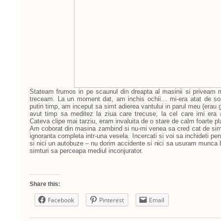
Stateam frumos in pe scaunul din dreapta al masinii si priveam m
treceam. La un moment dat, am inchis ochii… mi-era atat de s
putin timp,
am inceput sa simt adierea vantului in parul meu (erau 
avut timp sa meditez la ziua care trecuse, la cel care imi era a
Cateva clipe mai tarziu, eram invaluita de o stare de calm foarte 
Am coborat din masina zambind si nu-mi venea sa cred cat de simpl
ignoranta completa intr-una vesela. Incercati si voi sa inchideti pen
si nici un autobuze – nu dorim accidente si nici sa usuram munca hot
simturi sa perceapa mediul inconjurator.
Share this:
Facebook
Pinterest
Email