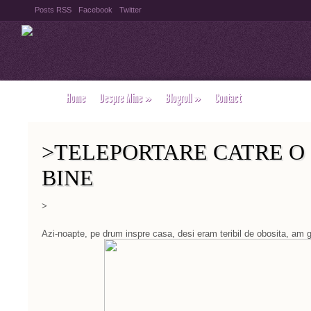
Posts RSS
Facebook
Twitter
Home
Despre Mine
»
Blogroll
»
Contact
>TELEPORTARE CATRE O
BINE
>
Azi-noapte, pe drum inspre casa, desi eram teribil de obosita, am