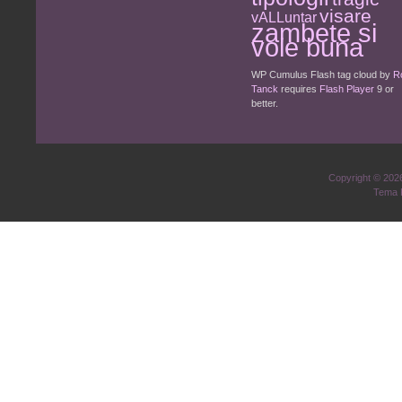
visare
vALLuntar
zambete si
voie buna
WP Cumulus Flash tag cloud by
R
Tanck
requires
Flash Player
9 or
better.
Copyright © 20
Tema 