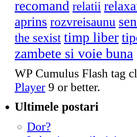
recomand
relaxa
relatii
sen
aprins
rozvreisaunu
timp liber
tip
the sexist
zambete si voie buna
WP Cumulus Flash tag c
Player
9 or better.
Ultimele postari
Dor?