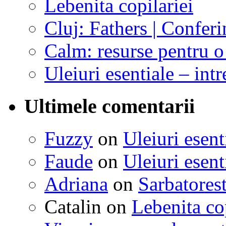
Lebenita copilariei
Cluj: Fathers | Conferi
Calm: resurse pentru o 
Uleiuri esentiale – intr
Ultimele comentarii
Fuzzy
on
Uleiuri esent
Faude
on
Uleiuri esent
Adriana
on
Sarbatorest
Catalin
on
Lebenita cop