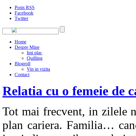
Posts RSS
Facebook
Twitter
Home
Despre Mine
Imi plac
Quilling
Blogroll
Vin in vizita
Contact
Relatia cu o femeie de c
Tot mai frecvent, in zilele 
plan cariera. Familia… can