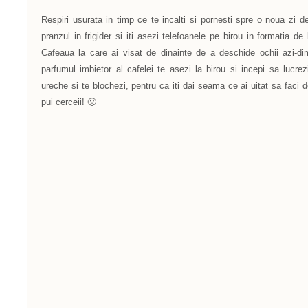
Respiri usurata in timp ce te incalti si pornesti spre o noua zi d
pranzul in frigider si iti asezi telefoanele pe birou in formatia de
Cafeaua la care ai visat de dinainte de a deschide ochii azi-d
parfumul imbietor al cafelei te asezi la birou si incepi sa lucr
ureche si te blochezi, pentru ca iti dai seama ce ai uitat sa faci de
pui cerceii! 🙁