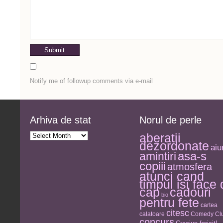
Notify me of followup comments via e-mail
Arhiva de stat
Norul de perle
Arhiva
aberatii
de
dezordonate
stat
aiu
asa-s
amintiri
copiii
atmosfera
atunci cand
timpul isi face
cap
cadouri
bio
pentru fete
cartea
citesc
calatoare
Comedy Clu
concurs