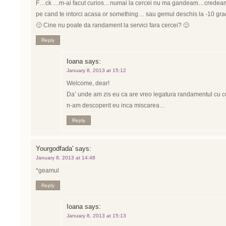
F…ck …m-ai facut curios…numai la cercei nu ma gandeam…credeam ca
pe cand te intorci acasa or something… sau gemul deschis la -10 gra
🙂 Cine nu poate da randament la servici fara cercei? 🙂
Reply
Ioana
says:
January 8, 2013 at 15:12
Welcome, dear!
Da’ unde am zis eu ca are vreo legatura randamentul cu c
n-am descoperit eu inca miscarea…
Reply
Yourgodfada'
says:
January 8, 2013 at 14:48
*geamul
Reply
Ioana
says:
January 8, 2013 at 15:13