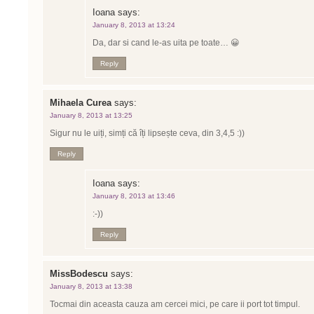
Ioana
says:
January 8, 2013 at 13:24
Da, dar si cand le-as uita pe toate… 😀
Reply
Mihaela Curea
says:
January 8, 2013 at 13:25
Sigur nu le uiți, simți că îți lipsește ceva, din 3,4,5 :))
Reply
Ioana
says:
January 8, 2013 at 13:46
:-))
Reply
MissBodescu
says:
January 8, 2013 at 13:38
Tocmai din aceasta cauza am cercei mici, pe care ii port tot timpul.