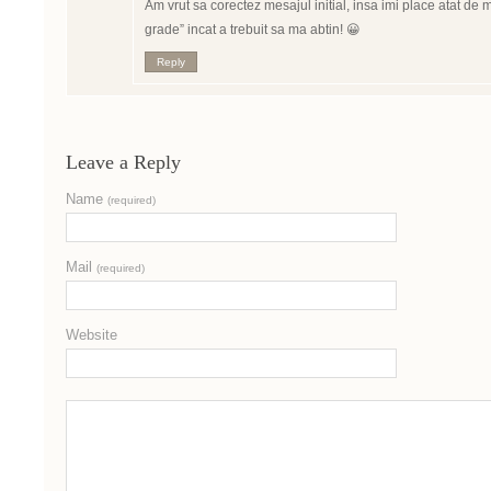
Am vrut sa corectez mesajul initial, insa imi place atat de 
grade” incat a trebuit sa ma abtin! 😀
Reply
Leave a Reply
Name
(required)
Mail
(required)
Website