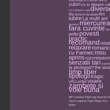
Craciun fericit!
culori
cu si despre ca
divers
cu si despre copii
diy
film
durere
facultate
iubire
La multi ani
miercure
launiaurt
fara cuvinte
nu
povesti
pofte
practic
recomand
relati
relaxare
romanc
rosu
cu Farmec
aprins
rozvreisau
senzatii tari
superb
the sexi
te plictisesti?
timp liber
tipologii
tragic
visare
vALLuntar
zambete si
voie buna
WP Cumulus Flash tag cloud by
R
Tanck
requires
Flash Player
9 or
better.