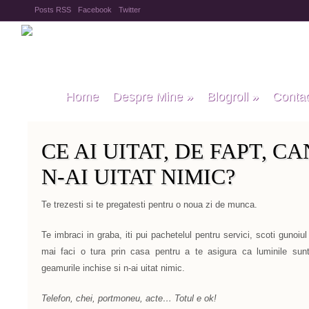
Posts RSS
Facebook
Twitter
Home
Despre Mine
»
Blogroll
»
Conta
CE AI UITAT, DE FAPT, C
N-AI UITAT NIMIC?
Te trezesti si te pregatesti pentru o noua zi de munca.
Te imbraci in graba, iti pui pachetelul pentru servici, scoti gunoiu
mai faci o tura prin casa pentru a te asigura ca luminile sunt 
geamurile inchise si n-ai uitat nimic.
Telefon, chei, portmoneu, acte… Totul e ok!