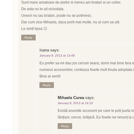
Sunt mare amatoare de pietre si mereu am bratari si un colier.
De asta nu le uit niciodata.
Uneori nu iau bratari, poate nu se potrivesc.
Dar cum zice Mihaela, daca porti mai multe, nu ai cum sa uiti.
Le simti lipsa 🙂
Reply
Ioana
says:
January 8, 2013 at 13:49
Eu prefer sa-mi dau jos cerceii seara, dorm mai bine fara ei
numarul accesoriilor, conteaza foarte mult tinuta adoptata 
Bine ai venit!
Reply
Mihaela Curea
says:
January 8, 2013 at 14:10
Există anumite accesorii pe care le poți purta in
lănțișor, cercei, brățară. Eu foarte rar renunț la 
Reply