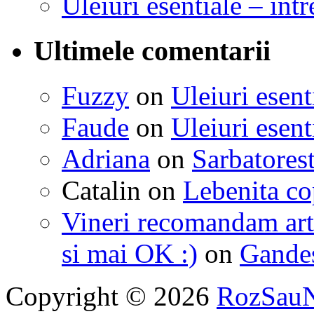
Uleiuri esentiale – intr
Ultimele comentarii
Fuzzy
on
Uleiuri esent
Faude
on
Uleiuri esent
Adriana
on
Sarbatorest
Catalin
on
Lebenita cop
Vineri recomandam art
si mai OK :)
on
Gandest
Copyright © 2026
RozSau