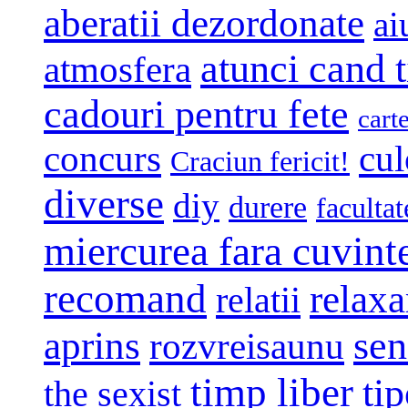
aberatii dezordonate
ai
atunci cand t
atmosfera
cadouri pentru fete
cart
concurs
cul
Craciun fericit!
diverse
diy
durere
facultat
miercurea fara cuvint
recomand
relaxa
relatii
sen
aprins
rozvreisaunu
timp liber
tip
the sexist