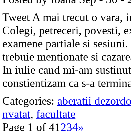
Tweet A mai trecut o vara, i
Colegi, petreceri, povesti, e
examene partiale si sesiuni.
trebuie mentionate si cazare
In iulie cand mi-am sustinut
constientizam ca s-a termina
Categories:
aberatii dezord
nvatat
,
facultate
Page 1 of 4
1
2
3
4
»