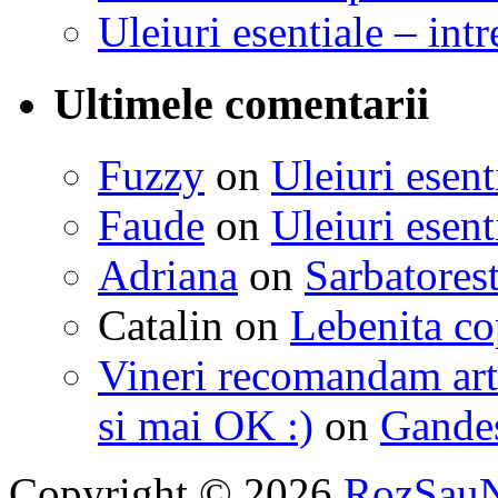
Uleiuri esentiale – intr
Ultimele comentarii
Fuzzy
on
Uleiuri esent
Faude
on
Uleiuri esent
Adriana
on
Sarbatorest
Catalin
on
Lebenita cop
Vineri recomandam art
si mai OK :)
on
Gandest
Copyright © 2026
RozSau