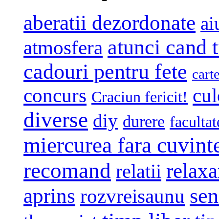
aberatii dezordonate
ai
atunci cand t
atmosfera
cadouri pentru fete
cart
concurs
cul
Craciun fericit!
diverse
diy
durere
facultat
miercurea fara cuvint
recomand
relaxa
relatii
sen
aprins
rozvreisaunu