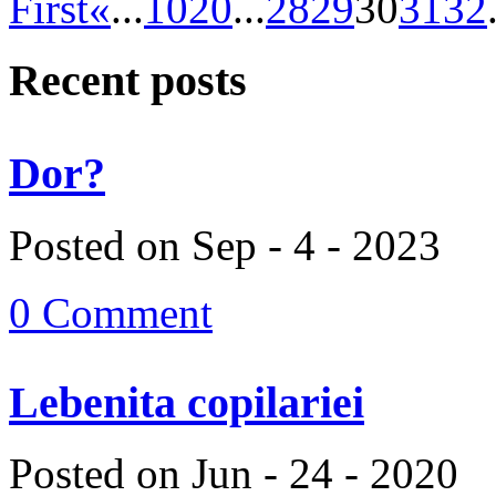
First
«
...
10
20
...
28
29
30
31
32
Recent posts
Dor?
Posted on Sep - 4 - 2023
0 Comment
Lebenita copilariei
Posted on Jun - 24 - 2020