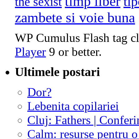
timp liber
tip
the sexist
zambete si voie buna
WP Cumulus Flash tag c
Player
9 or better.
Ultimele postari
Dor?
Lebenita copilariei
Cluj: Fathers | Conferi
Calm: resurse pentru o 