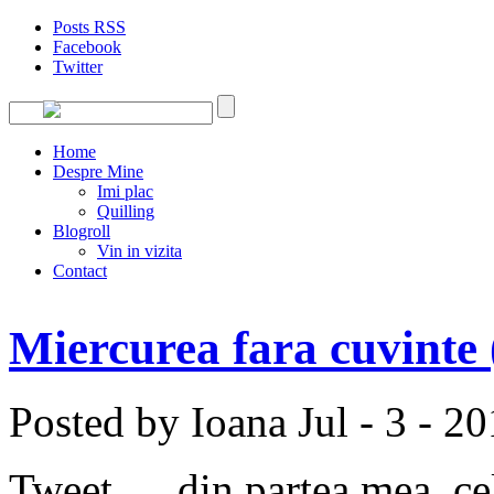
Posts RSS
Facebook
Twitter
Home
Despre Mine
Imi plac
Quilling
Blogroll
Vin in vizita
Contact
Miercurea fara cuvinte 
Posted by Ioana
Jul - 3 - 2
Tweet … din partea mea, cel