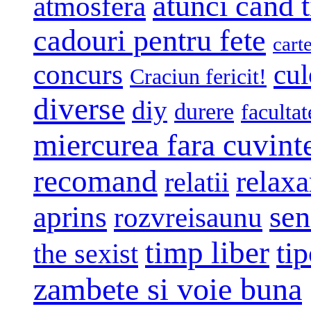
atunci cand t
atmosfera
cadouri pentru fete
cart
concurs
cul
Craciun fericit!
diverse
diy
durere
facultat
miercurea fara cuvint
recomand
relaxa
relatii
sen
aprins
rozvreisaunu
timp liber
tip
the sexist
zambete si voie buna