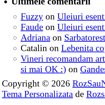
Ultimele comentarii
Fuzzy
on
Uleiuri esent
Faude
on
Uleiuri esent
Adriana
on
Sarbatorest
Catalin
on
Lebenita cop
Vineri recomandam art
si mai OK :)
on
Gandest
Copyright © 2026
RozSau
Tema Personalizata
de
Rozs