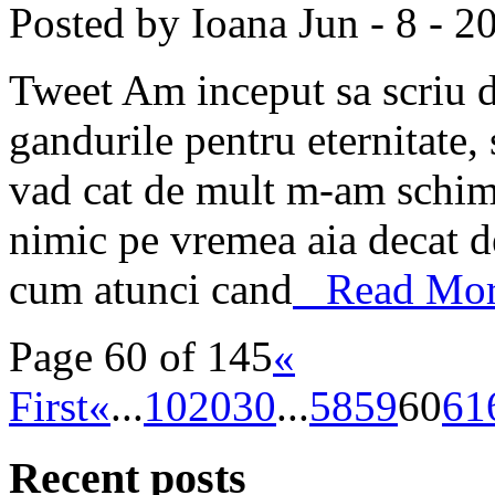
Posted by Ioana
Jun - 8 - 2
Tweet Am inceput sa scriu d
gandurile pentru eternitate, s
vad cat de mult m-am schim
nimic pe vremea aia decat de
cum atunci cand
Read More
Page 60 of 145
«
First
«
...
10
20
30
...
58
59
60
61
Recent posts