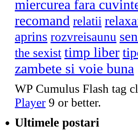
miercurea fara cuvint
recomand
relaxa
relatii
sen
aprins
rozvreisaunu
timp liber
tip
the sexist
zambete si voie buna
WP Cumulus Flash tag c
Player
9 or better.
Ultimele postari