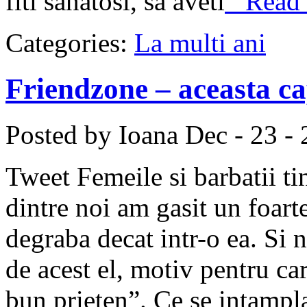
fiti sanatosi, sa aveti
Read M
Categories:
La multi ani
Friendzone – aceasta c
Posted by Ioana
Dec - 23 -
Tweet Femeile si barbatii ti
dintre noi am gasit un foart
degraba decat intr-o ea. Si n
de acest el, motiv pentru car
bun prieten”. Ce se intampl