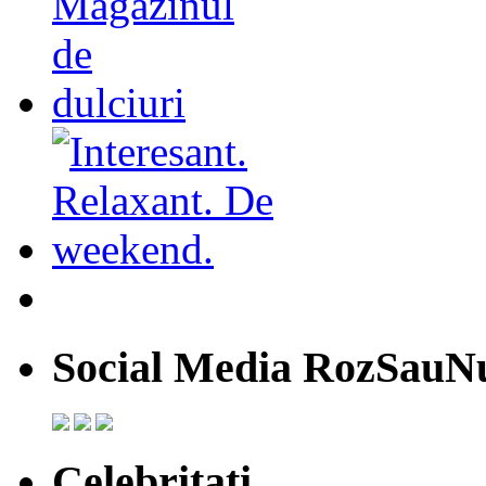
Social Media RozSauN
Celebritati