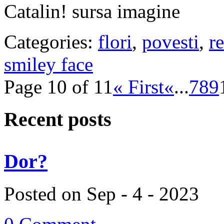
Catalin! sursa imagine
Categories:
flori
,
povesti
,
r
smiley face
Page 10 of 11
« First
«
...
7
8
9
Recent posts
Dor?
Posted on Sep - 4 - 2023