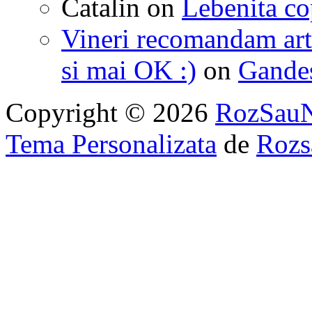
Catalin
on
Lebenita cop
Vineri recomandam art
si mai OK :)
on
Gandest
Copyright © 2026
RozSau
Tema Personalizata
de
Rozs