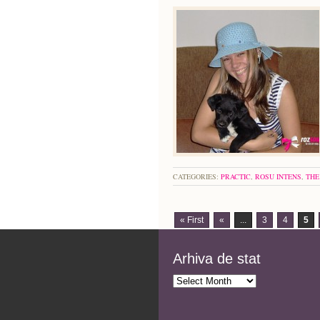
CATEGORIES:
PRACTIC
,
ROSU INTENS
,
THE
« First
«
...
3
4
5
Arhiva de stat
Arhiva
de
stat