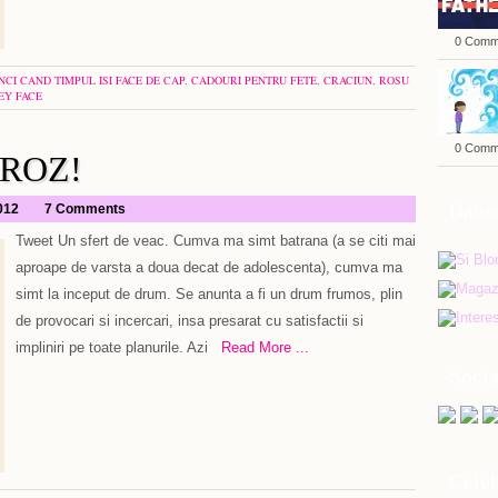
0 Comm
NCI CAND TIMPUL ISI FACE DE CAP
,
CADOURI PENTRU FETE
,
CRACIUN
,
ROSU
EY FACE
0 Comm
 ROZ!
Bann
2012
7 Comments
Tweet Un sfert de veac. Cumva ma simt batrana (a se citi mai
aproape de varsta a doua decat de adolescenta), cumva ma
simt la inceput de drum. Se anunta a fi un drum frumos, plin
de provocari si incercari, insa presarat cu satisfactii si
impliniri pe toate planurile. Azi
Read More ...
Soci
Celeb