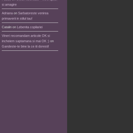
si amagire
Adriana
on
Sarbatoreste venirea
primaverii in stilul tau!
Catalin
on
Lebenita copilariei
Vineri recomandam articole OK si
incheiem saptamana si mai OK :)
on
Gandeste-te bine la ce iti doresti!