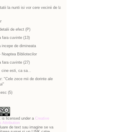
atii la nunti isi vor cere vecinii de la
r
detalii de efect (P)
 fara cuvinte (13)
a incepe de dimineata
 Noaptea Bibliotecilor
 fara cuvinte (27)
cine esti, ca sa...
: "Cele zece mii de dorinte ale
ui"
sesc (5)
 is licensed under a
Creative
Attribution
luare de text sau imagine se va
itarea sursei si un LINK catre