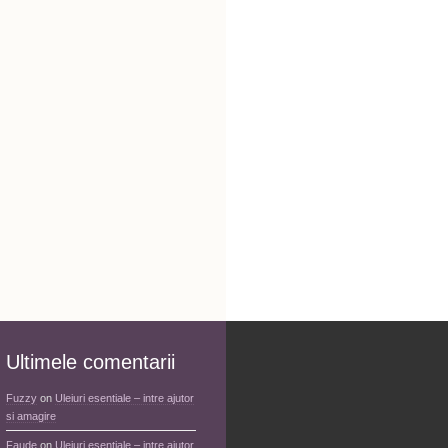
Ultimele comentarii
Fuzzy
on
Uleiuri esentiale – intre ajutor
si amagire
Faude
on
Uleiuri esentiale – intre ajutor