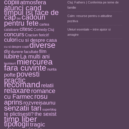
copiii
atmosfera
Cluj: Fathers | Conferinta pe teme de
atunci cand
familie
timpul isi face de
cap
cadouri
Calm: resurse pentru o atitudine
bio
pentru fete
pozitiva
cartea
citesc
calatoare
Comedy Cluj
Uleiuri esentiale – intre ajutor si
concurs
Craciun fericit!
amagire
culori
cu si despre casa
diverse
cu si despre copii
diy
film
durere
facultate
iubire
La multi ani
miercurea
launiaurt
fara cuvinte
nunta
povesti
pofte
practic
recomand
relatii
relaxare
romance
rosu
cu Farmec
aprins
rozvreisaunu
senzatii tari
superblog
the sexist
te plictisesti?
timp liber
tipologii
tragic