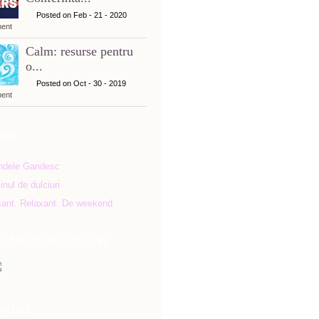
Posted on Feb - 21 - 2020
ent
Calm: resurse pentru
o...
Posted on Oct - 30 - 2019
ent
ere
al Media RozSauNu
ritati