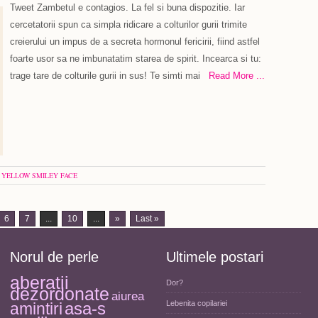
Tweet Zambetul e contagios. La fel si buna dispozitie. Iar
cercetatorii spun ca simpla ridicare a colturilor gurii trimite
creierului un impus de a secreta hormonul fericirii, fiind astfel
foarte usor sa ne imbunatatim starea de spirit. Incearca si tu:
trage tare de colturile gurii in sus! Te simti mai
Read More ...
 YELLOW SMILEY FACE
6
7
...
10
...
»
Last »
Norul de perle
Ultimele postari
aberatii
Dor?
dezordonate
aiurea
asa-s
Lebenita copilariei
amintiri