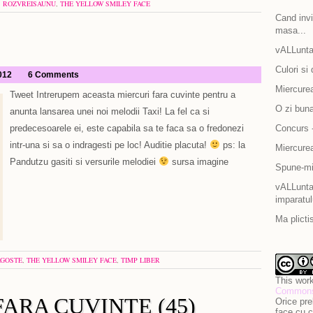
,
ROZVREISAUNU
,
THE YELLOW SMILEY FACE
Cand invit
masa...
vALLunta
Culori si 
2012
6 Comments
Miercurea
Tweet Intrerupem aceasta miercuri fara cuvinte pentru a
O zi bun
anunta lansarea unei noi melodii Taxi! La fel ca si
predecesoarele ei, este capabila sa te faca sa o fredonezi
Concurs -
intr-una si sa o indragesti pe loc! Auditie placuta!
ps: la
Miercurea
Pandutzu gasiti si versurile melodiei
sursa imagine
Spune-mi 
vALLuntar
imparatul
Ma plicti
GOSTE
,
THE YELLOW SMILEY FACE
,
TIMP LIBER
This work
Commons 
ARA CUVINTE (45)
Orice pre
face cu c