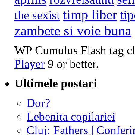
timp liber
tip
the sexist
zambete si voie buna
WP Cumulus Flash tag c
Player
9 or better.
Ultimele postari
Dor?
Lebenita copilariei
Cluj: Fathers | Conferi