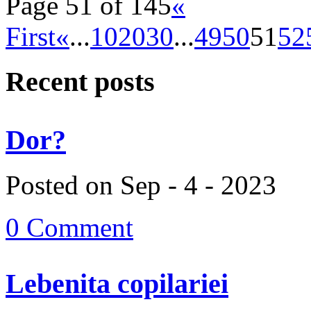
Page 51 of 145
«
First
«
...
10
20
30
...
49
50
51
52
Recent posts
Dor?
Posted on Sep - 4 - 2023
0 Comment
Lebenita copilariei