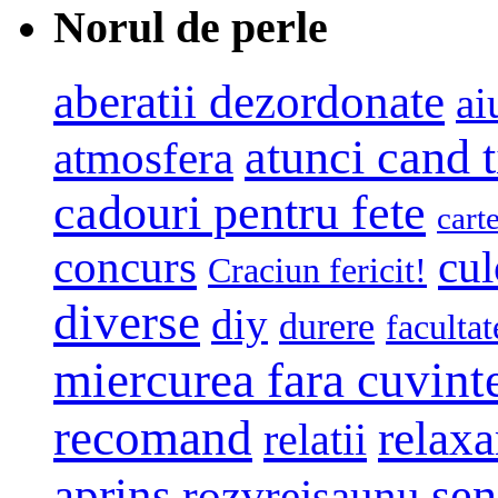
Norul de perle
aberatii dezordonate
ai
atunci cand t
atmosfera
cadouri pentru fete
cart
concurs
cul
Craciun fericit!
diverse
diy
durere
facultat
miercurea fara cuvint
recomand
relaxa
relatii
sen
aprins
rozvreisaunu