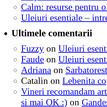
Calm: resurse pentru o 
Uleiuri esentiale – intr
Ultimele comentarii
Fuzzy
on
Uleiuri esent
Faude
on
Uleiuri esent
Adriana
on
Sarbatorest
Catalin
on
Lebenita cop
Vineri recomandam art
si mai OK :)
on
Gandest