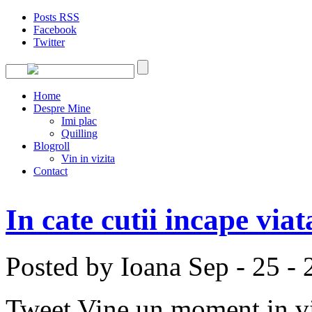
Posts RSS
Facebook
Twitter
Home
Despre Mine
Imi plac
Quilling
Blogroll
Vin in vizita
Contact
In cate cutii incape viat
Posted by Ioana
Sep - 25 -
Tweet Vine un moment in via